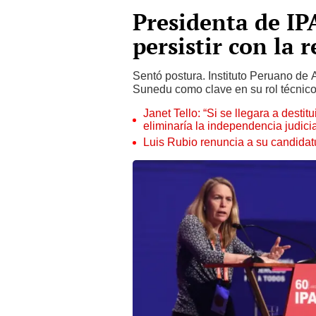
Presidenta de IP
persistir con la 
Sentó postura. Instituto Peruano de 
Sunedu como clave en su rol técnic
Janet Tello: “Si se llegara a desti
eliminaría la independencia judicia
Luis Rubio renuncia a su candidat