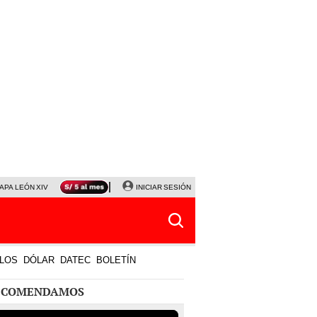
APA LEÓN XIV
NALDY SALDAÑA
INICIAR SESIÓN
LA BELLA LUZ
MAGALY MEDINA
HORÓS
LOS
DÓLAR
DATEC
BOLETÍN
ECOMENDAMOS