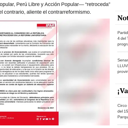
pular, Perú Libre y Acción Popular— “retroceda”
el contrario, aliente el contrarreformismo.
No
Partid
4 del
progr
dónde
Senam
LLUV
provi
¡Va
Circo 
del 15
Parqu
Migue