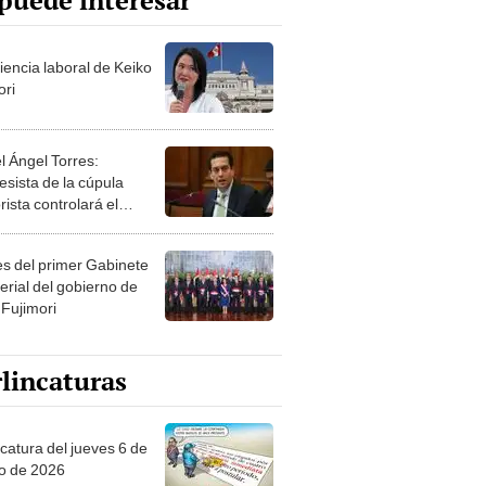
puede interesar
iencia laboral de Keiko
ori
l Ángel Torres:
esista de la cúpula
rista controlará el
r año del Senado
les del primer Gabinete
erial del gobierno de
 Fujimori
lincaturas
ncatura del jueves 6 de
o de 2026