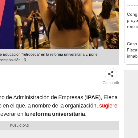
Minis
ser ut
Congr
proye
reele
alcal
Caso 
Fiscal
universitaria y, por el
inhabi
: composición LR
excon
María
Compartir
ano de Administración de Empresas (
IPAE
), Elena
 en el que, a nombre de la organización,
sugiere
everar en la
reforma universitaria
.