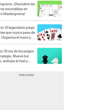
rgrama: ¡Descubre las
ras escondidas en
ro Mastergrama!
rio: El legendario juego
rtas que nunca pasa de
 Organiza el mazo y
stra tu habilidad.
z: El rey de los juegos
trategia. Mueve tus
, anticipa al rival y
gue el jaque mate.