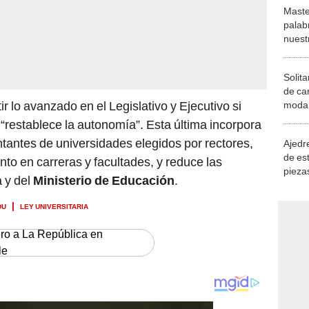
Maste
palab
nuest
Solita
de ca
 lo avanzado en el Legislativo y Ejecutivo si
moda.
demue
 “restablece la autonomía”. Esta última incorpora
ntantes de universidades elegidos por rectores,
Ajedre
de es
nto en carreras y facultades, y reduce las
piezas
 y del
Ministerio de Educación
.
consi
DU
LEY UNIVERSITARIA
ero a La República en
le