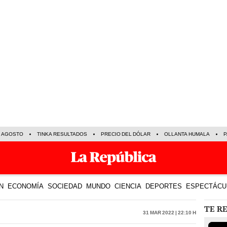
E AGOSTO
TINKA RESULTADOS
PRECIO DEL DÓLAR
OLLANTA HUMALA
P
N
ECONOMÍA
SOCIEDAD
MUNDO
CIENCIA
DEPORTES
ESPECTÁCU
TE R
31 Mar 2022 | 22:10 h