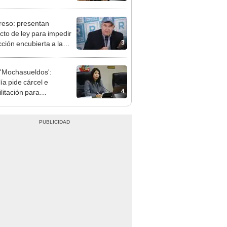
terio Público no puede
ilizado políticamente"
eso: presentan
cto de ley para impedir
3
cción encubierta a la
día
'Mochasueldos':
ía pide cárcel e
4
litación para
gresista fujimorista
 Cordero Jon Tay