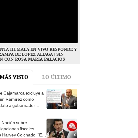
NTA HUMALA EN VIVO RESPONDE Y
RAMPA DE LÓPEZ ALIAGA | SIN
N CON ROSA MARÍA PALACIOS
 MÁS VISTO
LO ÚLTIMO
e Cajamarca excluye a
uín Ramírez como
1
dato a gobernador
nal por ocultar sentencia
 Nación sobre
tigaciones fiscales
2
a Harvey Colchado: "El