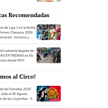
tas Recomendadas
os de Liga 1 en la fecha
 Torneo Clausura 2026:
amación, horarios y
 ver
hi advierte llegada de
IAS EXTREMAS en 65
ncias desde HOY
mos al Circo!
de las Estrellas 2026:
 Julio al 30 Agosto.
e de las Leyendas - San
l