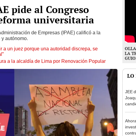
AE pide al Congreso
reforma universitaria
Administración de Empresas (IPAE) calificó a la
o y autónomo.
OLLA
tuir a un juez porque una autoridad discrepa, se
LA T
l”
GUIO
ura a la alcaldía de Lima por Renovación Popular
LO
JEE d
Joaq
candi
regio
Ahora
inves
contr