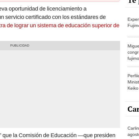
Te 
ueva oportunidad de licenciamiento a
n servicio certificado con los estándares de
Exper
ra de lograr un sistema de educación superior de
Fujim
Migue
congr
fujimo
prime
Perfi
Minist
Keiko
Car
Carli
agost
tó” que la Comisión de Educación —que presiden