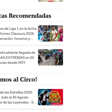
tas Recomendadas
os de Liga 1 en la fecha
 Torneo Clausura 2026:
amación, horarios y
 ver
hi advierte llegada de
IAS EXTREMAS en 65
ncias desde HOY
mos al Circo!
de las Estrellas 2026:
 Julio al 30 Agosto.
e de las Leyendas - San
l