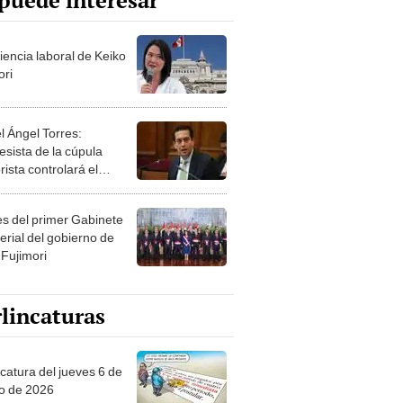
puede interesar
iencia laboral de Keiko
ori
l Ángel Torres:
esista de la cúpula
rista controlará el
r año del Senado
les del primer Gabinete
erial del gobierno de
 Fujimori
lincaturas
ncatura del jueves 6 de
o de 2026