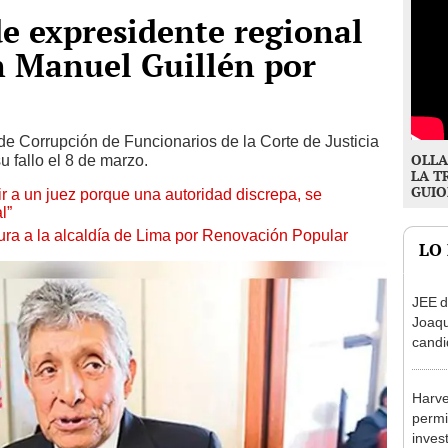
de expresidente regional
n Manuel Guillén por
e Corrupción de Funcionarios de la Corte de Justicia
OLLA
u fallo el 8 de marzo.
LA T
GUIO
tuir a un juez porque una autoridad discrepa, se
l”
ura a la alcaldía de Lima por Renovación Popular
LO
JEE d
Joaq
candi
regio
Harve
permi
inves