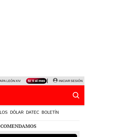
APA LEÓN XIV
NALDY SALDAÑA
INICIAR SESIÓN
LA BELLA LUZ
MAGALY MEDINA
HORÓS
LOS
DÓLAR
DATEC
BOLETÍN
ECOMENDAMOS