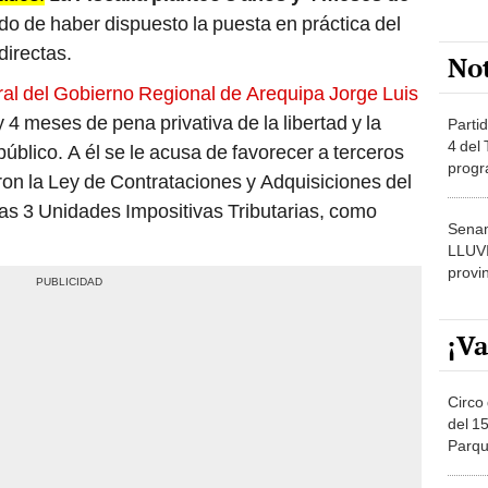
ado de haber dispuesto la puesta en práctica del
directas.
No
al del Gobierno Regional de Arequipa Jorge Luis
 4 meses de pena privativa de la libertad y la
Partid
4 del
público. A él se le acusa de favorecer a terceros
progr
ron la Ley de Contrataciones y Adquisiciones del
dónde
as 3 Unidades Impositivas Tributarias, como
Senam
LLUV
provi
¡Va
Circo 
del 15
Parqu
Migue