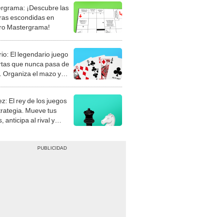
rgrama: ¡Descubre las
ras escondidas en
ro Mastergrama!
rio: El legendario juego
rtas que nunca pasa de
 Organiza el mazo y
stra tu habilidad.
z: El rey de los juegos
trategia. Mueve tus
, anticipa al rival y
gue el jaque mate.