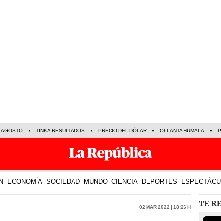
E AGOSTO
TINKA RESULTADOS
PRECIO DEL DÓLAR
OLLANTA HUMALA
P
N
ECONOMÍA
SOCIEDAD
MUNDO
CIENCIA
DEPORTES
ESPECTÁCU
TE R
02 Mar 2022 | 18:26 h