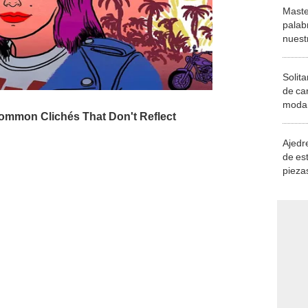
Maste
palab
nuest
Solita
de ca
moda.
demue
Ajedre
de es
piezas
consi