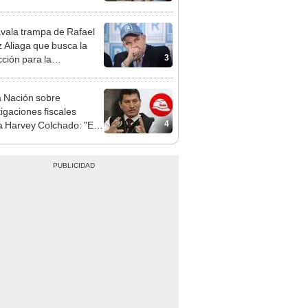
presión política”
vala trampa de Rafael
 Aliaga que busca la
3
cción para la
ipalidad de Lima
 Nación sobre
tigaciones fiscales
4
a Harvey Colchado: "El
terio Público no puede
ilizado políticamente"