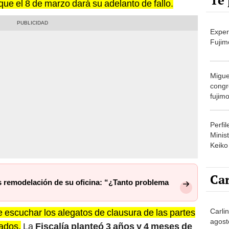
Te 
que el 8 de marzo dará su adelanto de fallo.
Exper
Fujim
Migue
congr
fujimo
prime
Perfi
Minist
Keiko
Car
s remodelación de su oficina: “¿Tanto problema
Carli
e escuchar los alegatos de clausura de las partes
agost
sados.
La
Fiscalía planteó 3 años y 4 meses de