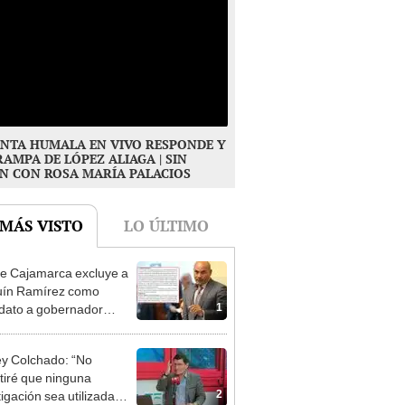
NTA HUMALA EN VIVO RESPONDE Y
RAMPA DE LÓPEZ ALIAGA | SIN
N CON ROSA MARÍA PALACIOS
 MÁS VISTO
LO ÚLTIMO
e Cajamarca excluye a
uín Ramírez como
1
dato a gobernador
nal por ocultar sentencia
y Colchado: “No
tiré que ninguna
2
tigación sea utilizada