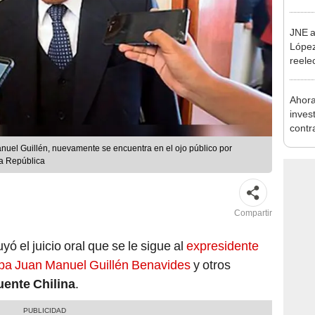
como 
JNE a
López
reele
Munic
Ahora
inves
contr
Minis
nuel Guillén, nuevamente se encuentra en el ojo público por
ser ut
La República
Compartir
ó el juicio oral que se le sigue al
expresidente
ipa Juan Manuel Guillén Benavides
y otros
uente Chilina
.