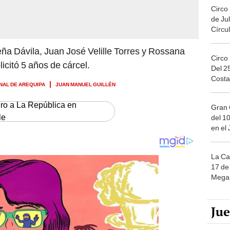
Circo
de Jul
Círcul
ña Dávila, Juan José Velille Torres y Rossana
Circo
icitó 5 años de cárcel.
Del 2
Costa
NAL DE AREQUIPA
JUAN MANUEL GUILLÉN
ero a La República en
Gran 
le
del 10
en el
La Ca
17 de 
Mega 
Ju