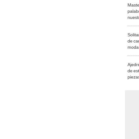
Maste
palab
nuest
Solita
de ca
moda.
demue
Ajedre
de es
piezas
consi