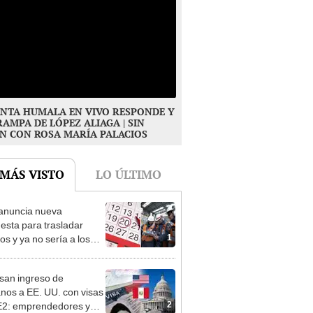
NTA HUMALA EN VIVO RESPONDE Y
RAMPA DE LÓPEZ ALIAGA | SIN
N CON ROSA MARÍA PALACIOS
 MÁS VISTO
LO ÚLTIMO
anuncia nueva
esta para trasladar
1
os y ya no sería a los
es: “Lunes es mejor día”
san ingreso de
nos a EE. UU. con visas
2
E2: emprendedores y