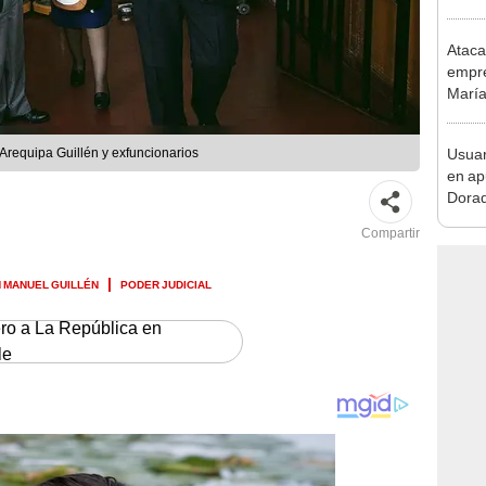
pymes
benef
Ataca
empre
María
paral
Usuar
Arequipa Guillén y exfuncionarios
en ap
Dorad
Indec
Compartir
con m
 MANUEL GUILLÉN
PODER JUDICIAL
ero a La República en
le