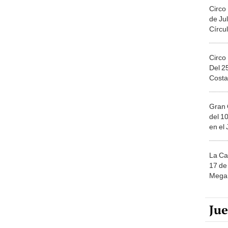
Circo
de Jul
Círcul
Circo
Del 2
Costa
Gran 
del 10
en el
La Ca
17 de 
Mega 
Ju