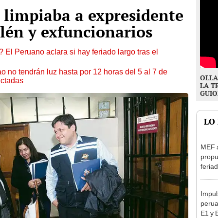
 limpiaba a expresidente
lén y exfuncionarios
 El Peruano aclara si hay feriado largo tras el
ao no tendrán luz hasta por 12 horas del 5 al 7 de
OLLA
ectadas
LA T
GUIO
LO
MEF 
propu
feriad
viern
Impul
perua
E1 y 