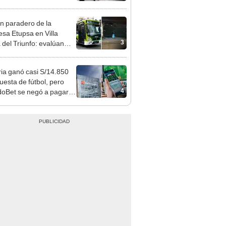
 serían los más
iciados
n paradero de la
sa Etupsa en Villa
3
 del Triunfo: evalúan
izar sus operaciones
ia ganó casi S/14.850
uesta de fútbol, pero
4
oBet se negó a pagar:
opi multó a la empresa
ás de S/ 19.000