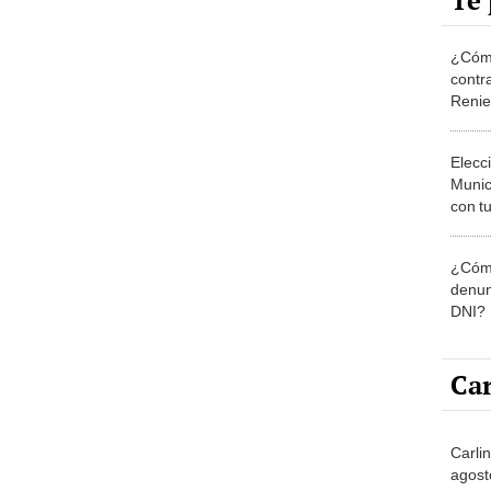
Te 
¿Cómo
contra
Reni
Elecc
Munic
con tu
miemb
de oct
¿Cómo
la O
denun
DNI?
Car
Carli
agost