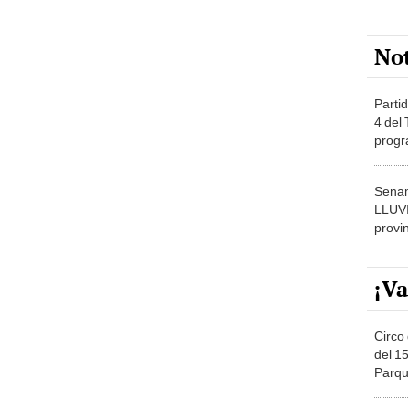
No
Partid
4 del
progr
dónde
Senam
LLUV
provi
¡Va
Circo 
del 15
Parqu
Migue