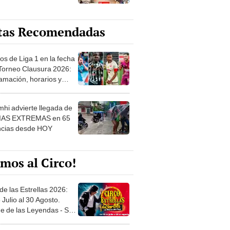
tas Recomendadas
os de Liga 1 en la fecha
 Torneo Clausura 2026:
amación, horarios y
 ver
hi advierte llegada de
IAS EXTREMAS en 65
ncias desde HOY
mos al Circo!
de las Estrellas 2026:
 Julio al 30 Agosto.
e de las Leyendas - San
l