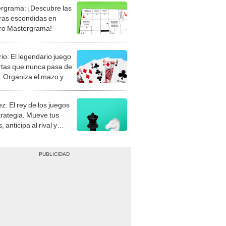
rgrama: ¡Descubre las
ras escondidas en
ro Mastergrama!
rio: El legendario juego
rtas que nunca pasa de
 Organiza el mazo y
stra tu habilidad.
z: El rey de los juegos
trategia. Mueve tus
, anticipa al rival y
gue el jaque mate.