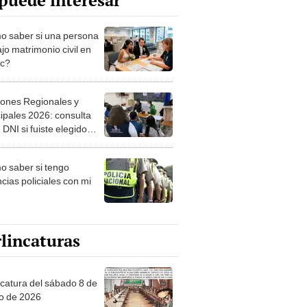
puede interesar
 saber si una persona
jo matrimonio civil en
ec?
iones Regionales y
ipales 2026: consulta
 DNI si fuiste elegido
ro de mesa para este 4
ubre en el link oficial de
 saber si tengo
NPE
cias policiales con mi
lincaturas
ncatura del sábado 8 de
o de 2026