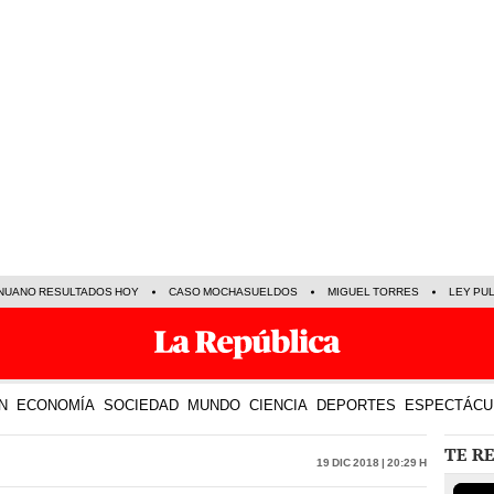
NUANO RESULTADOS HOY
CASO MOCHASUELDOS
MIGUEL TORRES
LEY PU
N
ECONOMÍA
SOCIEDAD
MUNDO
CIENCIA
DEPORTES
ESPECTÁCU
TE R
19 Dic 2018 | 20:29 h