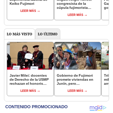
Keiko Fujimori
congresista de la
Gabin
cúpula fujimorista
gobi
LEER MÁS
controlará el primer año
Fujim
LEER MÁS
del Senado
LO MÁS VISTO
LO ÚLTIMO
Javier Milei: docentes
Gobierno de Fujimori
Tribu
de Derecho de la USMP
promete viviendas en
milit
rechazan el honoris
Junín, pero
arrep
causa otorgado al
damnificados del sismo
de ci
LEER MÁS
LEER MÁS
presidente de Argentina
se quejan por la lentitud