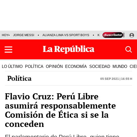
HOY
JORGE MESSI
ALIANZA LIMA VS SPORT BOYS
KENJI FUJIMORI
PRE
LO ÚLTIMO
POLÍTICA
OPINIÓN
ECONOMÍA
SOCIEDAD
MUNDO
CIE
Política
05 Sep 2021 | 16:55 h
Flavio Cruz: Perú Libre
asumirá responsablemente
Comisión de Ética si se la
conceden