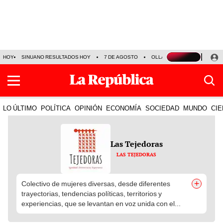
HOY
SINUANO RESULTADOS HOY
7 DE AGOSTO
OLLANTA HUMALA
PAPA
LO ÚLTIMO
POLÍTICA
OPINIÓN
ECONOMÍA
SOCIEDAD
MUNDO
CIE
Las Tejedoras
LAS TEJEDORAS
+
Colectivo de mujeres diversas, desde diferentes
trayectorias, tendencias políticas, territorios y
experiencias, que se levantan en voz unida con el...