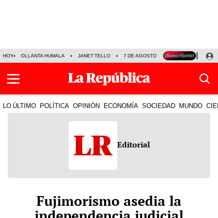
HOY
OLLANTA HUMALA
JANET TELLO
7 DE AGOSTO
TINKA RESULTADOS
LO ÚLTIMO
POLÍTICA
OPINIÓN
ECONOMÍA
SOCIEDAD
MUNDO
CIE
Editorial
Fujimorismo asedia la
independencia judicial