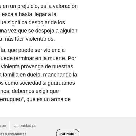
 en un prejuicio, es la valoración
 escala hasta llegar a la
ue significa despojar de los
na vez que se despoja a alguien
más fácil violentarlos.
nta, que puede ser violencia
 puede terminar en la muerte. Por
n violenta provenga de nuestras
a familia en duelo, manchando la
mos como sociedad si guardamos
arnos: debemos exigir que
terruqueo”, que es un arma de
a.pe
cuponidad.pe
Ir al inicio ↑
cas y estándares