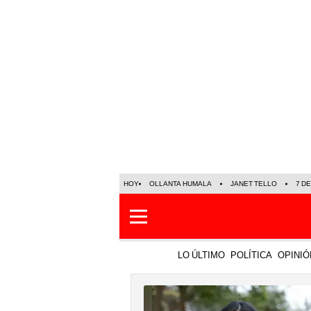
HOY
OLLANTA HUMALA
JANET TELLO
7 D
LO ÚLTIMO
POLÍTICA
OPINIÓ