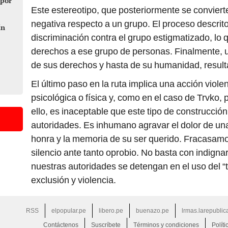
 por
Este estereotipo, que posteriormente se convierte
negativa respecto a un grupo. El proceso descrito
ín
discriminación contra el grupo estigmatizado, lo q
derechos a ese grupo de personas. Finalmente, u
de sus derechos y hasta de su humanidad, resulta 
El último paso en la ruta implica una acción viole
psicológica o física y, como en el caso de Trvko,
ello, es inaceptable que este tipo de construcció
autoridades. Es inhumano agravar el dolor de un
honra y la memoria de su ser querido. Fracasa
silencio ante tanto oprobio. No basta con indign
nuestras autoridades se detengan en el uso del “
exclusión y violencia.
RSS
elpopular.pe
libero.pe
buenazo.pe
lrmas.larepublic
Contáctenos
Suscríbete
Términos y condiciones
Políti