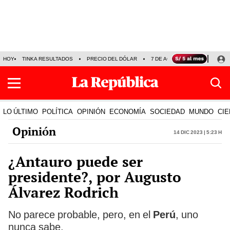
HOY
TINKA RESULTADOS
PRECIO DEL DÓLAR
7 DE AGOSTO
OLLANTA H
LO ÚLTIMO
POLÍTICA
OPINIÓN
ECONOMÍA
SOCIEDAD
MUNDO
CIE
Opinión
14 Dic 2023 | 5:23 h
¿Antauro puede ser
presidente?, por Augusto
Álvarez Rodrich
No parece probable, pero, en el
Perú
, uno
nunca sabe.