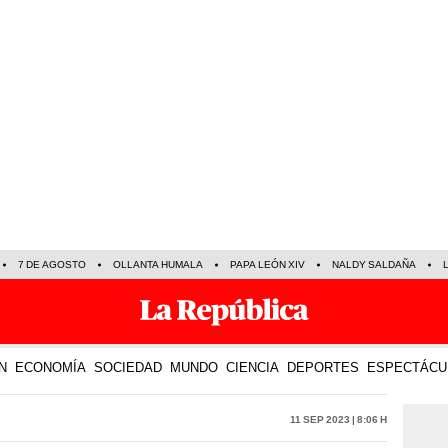
7 DE AGOSTO
OLLANTA HUMALA
PAPA LEÓN XIV
NALDY SALDAÑA
N
ECONOMÍA
SOCIEDAD
MUNDO
CIENCIA
DEPORTES
ESPECTÁCU
11 Sep 2023 | 8:06 h