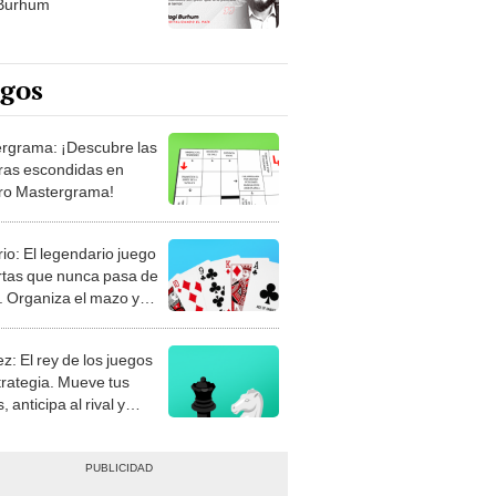
 Burhum
egos
rgrama: ¡Descubre las
ras escondidas en
ro Mastergrama!
rio: El legendario juego
rtas que nunca pasa de
 Organiza el mazo y
stra tu habilidad.
z: El rey de los juegos
trategia. Mueve tus
, anticipa al rival y
gue el jaque mate.