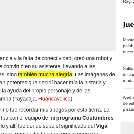
Ragi
Ju
Maste
palab
nuest
stancia y la falta de conectividad, creó una robot y
 se convirtió en su asistente, llevando a las
Solita
es, sino
también mucha alegría
. Las imágenes de
de ca
moda.
an potentes que decidí hacer mía la historia y
demue
 la ayuda del propio personaje y de las
Ajedre
amba (Tayacaja,
Huancavelica
).
de es
ino fue recordar mis apegos por esta tierra. La
piezas
consi
. Iba con el equipo de mi
programa Costumbres
blo y allí fue donde supe el significado del
Viga
e traer troncos del bosque, previo pago a la