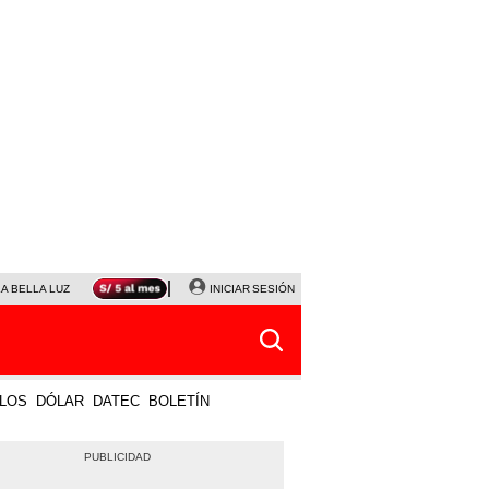
LA BELLA LUZ
MAGALY MEDINA
INICIAR SESIÓN
SINUANO RESULTADOS HOY
JANET TELLO
LOS
DÓLAR
DATEC
BOLETÍN