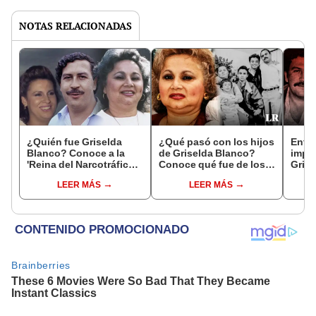
NOTAS RELACIONADAS
¿Quién fue Griselda
¿Qué pasó con los hijos
Entre
Blanco? Conoce a la
de Griselda Blanco?
imper
'Reina del Narcotráfico'
Conoce qué fue de los 4
Grise
que inició a Pablo
descendientes de la
madr
LEER MÁS
LEER MÁS
Escobar
'Reina de la Cocaína'
Esco