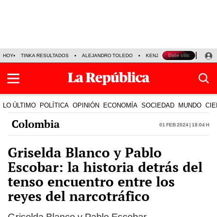
HOY
TINKA RESULTADOS
ALEJANDRO TOLEDO
KENJI FUJIMORI
PRECIO
LO ÚLTIMO
POLÍTICA
OPINIÓN
ECONOMÍA
SOCIEDAD
MUNDO
CIE
Colombia
01 Feb 2024 | 18:04 h
Griselda Blanco y Pablo
Escobar: la historia detrás del
tenso encuentro entre los
reyes del narcotráfico