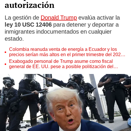
autorización
La gestión de
Donald Trump
evalúa activar la
ley 10 USC 12406
para detener y deportar a
inmigrantes indocumentados en cualquier
estado.
Colombia reanuda venta de energía a Ecuador y los
precios serían más altos en el primer trimestre del 2027,
según Cenace
Exabogado personal de Trump asume como fiscal
general de EE. UU. pese a posible politización del
Departamento de Justicia