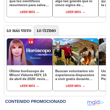
que los científicos
algo tan grande que ni
que s
recurrieron para salvar
cinco siglos de
la de
la naturaleza: la
exploraciones lograron
pose
LEER MÁS
LEER MÁS
reintroducción de un
encontrarlo: el hallazgo
simil
asno salvaje está
podría cambiar todo lo
convirtiendo el desierto
que se sabía sobre su
en un paisaje con más
pasado
vida
LO MÁS VISTO
LO ÚLTIMO
Último horóscopo de
Buscan voluntarios sin
Un pa
Mhoni Vidente HOY, 15
experiencia dispuestos
mund
de abril de 2026: revisa
a vivir gratis durante
Perú
las predicciones de tu
una semana: para
volcá
LEER MÁS
LEER MÁS
signo y entérate si te
cuidar caballos, burros
prim
espera un día
y otros animales
andi
afortunado
rescatados en un
años
refugio por 2 horas