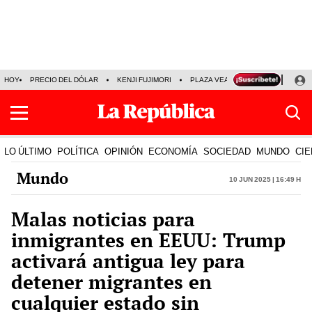
HOY
PRECIO DEL DÓLAR
KENJI FUJIMORI
PLAZA VEA
FERIADOS
KE
LO ÚLTIMO
POLÍTICA
OPINIÓN
ECONOMÍA
SOCIEDAD
MUNDO
CIE
Mundo
10 Jun 2025 | 16:49 h
Malas noticias para
inmigrantes en EEUU: Trump
activará antigua ley para
detener migrantes en
cualquier estado sin