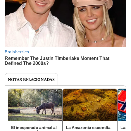
NOTAS RELACIONADAS
El inesperado animal al
La Amazonía escondía
Las 