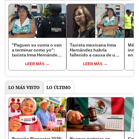
"Paguen su cuota o van
Taxista mexicana Irma
Méxic
a terminar como yo":
Hernández habría
inmig
taxista Irma Hernández
fallecido a causa de un
en vu
Cruz fue asesinada tras
infarto, según
repat
LEER MÁS
LEER MÁS
haber sido secuestrada
gobernadora de
meno
en Veracruz
Veracruz
del '
Patria
LO MÁS VISTO
LO ÚLTIMO
Pensión Bienestar 2026:
Buenas noticias en
Gobe