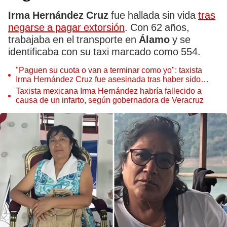
Irma Hernández Cruz
fue hallada sin vida
tras
negarse a pagar extorsión
. Con 62 años,
trabajaba en el transporte en
Álamo
y se
identificaba con su taxi marcado como 554.
"Paguen su cuota o van a terminar como yo": taxista
Irma Hernández Cruz fue asesinada tras haber sido
secuestrada en Veracruz
Taxista mexicana Irma Hernández habría fallecido a
causa de un infarto, según gobernadora de Veracruz