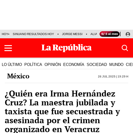
HOY
SINUANO RESULTADOS HOY
JORGE MESSI
ALIANZA LIMA VS SPORT BO
LO ÚLTIMO
POLÍTICA
OPINIÓN
ECONOMÍA
SOCIEDAD
MUNDO
CIE
México
26 Jul 2025 | 19:29 h
¿Quién era Irma Hernández
Cruz? La maestra jubilada y
taxista que fue secuestrada y
asesinada por el crimen
organizado en Veracruz