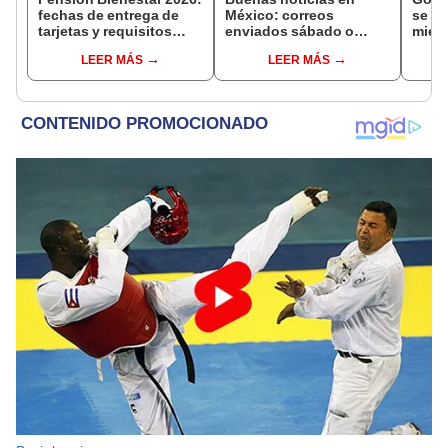
fechas de entrega de
México: correos
se se
tarjetas y requisitos
enviados sábado o
mien
para nuevos
domingo en juicios de
inves
LEER MÁS
LEER MÁS
beneficiarios
amparo serán válidos
narco
desde el siguiente día
cont
hábil