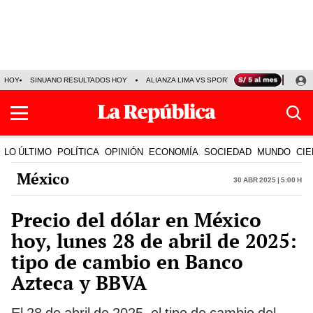
HOY
SINUANO RESULTADOS HOY
ALIANZA LIMA VS SPORT BOYS
JORGE MES
LO ÚLTIMO
POLÍTICA
OPINIÓN
ECONOMÍA
SOCIEDAD
MUNDO
CIE
México
30 Abr 2025 | 5:00 h
Precio del dólar en México
hoy, lunes 28 de abril de 2025:
tipo de cambio en Banco
Azteca y BBVA