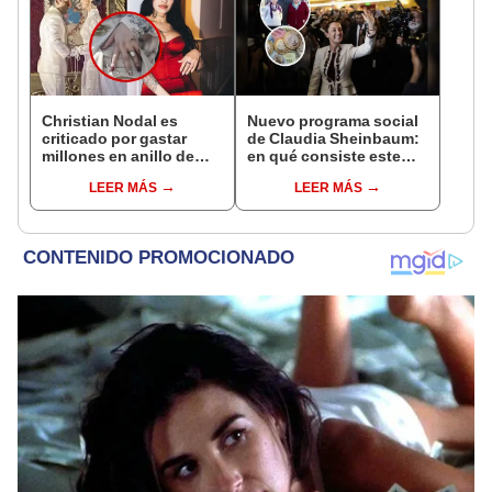
Christian Nodal es
Nuevo programa social
criticado por gastar
de Claudia Sheinbaum:
millones en anillo de
en qué consiste este
Ángela y reducir
beneficio que recibirán
LEER MÁS
LEER MÁS
pensión de su hija Inti
adultos mayores desde
2025