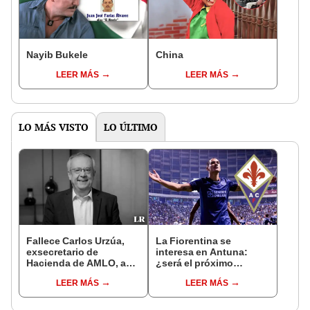
Nayib Bukele
China
LEER MÁS
LEER MÁS
LO MÁS VISTO
LO ÚLTIMO
Fallece Carlos Urzúa,
La Fiorentina se
exsecretario de
interesa en Antuna:
Hacienda de AMLO, a
¿será el próximo
los 68 años de edad
mexicano en la Serie A?
LEER MÁS
LEER MÁS