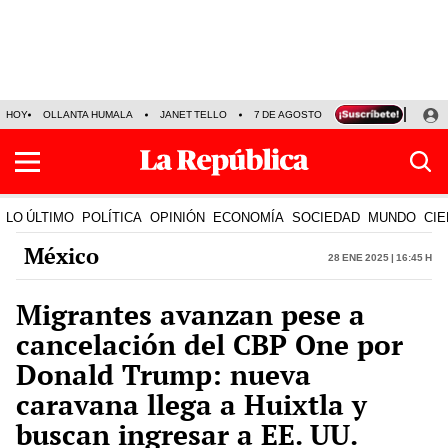
HOY
OLLANTA HUMALA
JANET TELLO
7 DE AGOSTO
TINKA RESULTADOS
LO ÚLTIMO
POLÍTICA
OPINIÓN
ECONOMÍA
SOCIEDAD
MUNDO
CIE
México
28 Ene 2025 | 16:45 h
Migrantes avanzan pese a
cancelación del CBP One por
Donald Trump: nueva
caravana llega a Huixtla y
buscan ingresar a EE. UU.