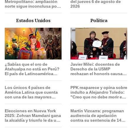
Metropolitano: ampliación
del jueves 6 de agosto de
norte sigue inconclusa por
2026
falta de buses y una adenda
estancada
Estados Unidos
Política
¿Sabías que el oro de
Javier Milei: docentes de
Atahualpa no está en Perú?
Derecho de la USMP
El país de Latinoamérica
rechazan el honoris causa
donde ocultan el tesoro
otorgado al presidente de
deseado por españoles
Argentina
Los únicos 4 países de
PPK reaparece y opina sobre
América Latina que cuenta
indulto a Alejandro Toledo:
con una de las mayores
"Creo que no debe morir en
reservas de agua de la Tierra
la cárcel"
Elecciones en Nueva York
Martín Vizcarra: programan
2025: Zohran Mamdani gana
audiencia de apelación
la alcaldía y triunfo le da un
contra su sentencia de 14
fuerte golpe a la era Trump
años de prisión el 20 de
agosto