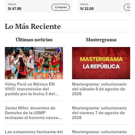
PRECIO
PRECIO
Comprar
Comp
S/
47.90
S/
32.00
Lo Más Reciente
Últimas noticias
Mastergrama
Vóley Perú vs México EN
Mastergrama: solucionario
VIVO: transmisión del
del sábado 8 de agosto de
partido por la fecha 3 del
2026
Mundial sub 17 2026
Javier Milei: docentes de
Mastergrama: solucionario
Derecho de la USMP
del viernes 7 de agosto de
rechazan el honoris causa
2026
otorgado al presidente de
Argentina
Las estaciones fantasma del
Mastergrama: solucionario