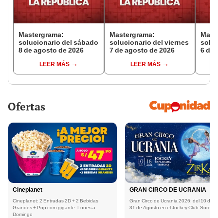
Mastergrama:
Mastergrama:
Mast
solucionario del sábado
solucionario del viernes
soluc
8 de agosto de 2026
7 de agosto de 2026
6 de 
LEER MÁS
LEER MÁS
Ofertas
Cineplanet
GRAN CIRCO DE UCRANIA
Cineplanet: 2 Entradas 2D + 2 Bebidas
Gran Circo de Ucrania 2026: del 10 de Ju
Grandes + Pop corn gigante. Lunes a
31 de Agosto en el Jockey Club-Surco
Domingo