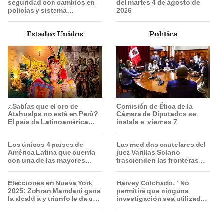
seguridad con cambios en
del martes 4 de agosto de
policías y sistema
2026
penitenciario de Chile
Estados Unidos
Política
¿Sabías que el oro de
Comisión de Ética de la
Atahualpa no está en Perú?
Cámara de Diputados se
El país de Latinoamérica
instala el viernes 7
donde ocultan el tesoro
deseado por españoles
Los únicos 4 países de
Las medidas cautelares del
América Latina que cuenta
juez Varillas Solano
con una de las mayores
trascienden las fronteras
reservas de agua de la Tierra
nacionales
Elecciones en Nueva York
Harvey Colchado: “No
2025: Zohran Mamdani gana
permitiré que ninguna
la alcaldía y triunfo le da un
investigación sea utilizada
fuerte golpe a la era Trump
como presión política”