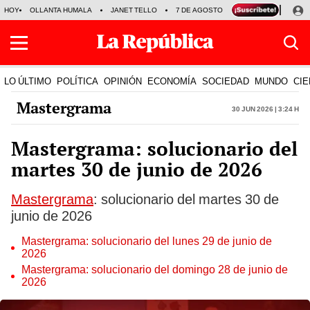
HOY
OLLANTA HUMALA
JANET TELLO
7 DE AGOSTO
TINKA RESULTADOS
LO ÚLTIMO
POLÍTICA
OPINIÓN
ECONOMÍA
SOCIEDAD
MUNDO
CIE
Mastergrama
30 Jun 2026 | 3:24 h
Mastergrama: solucionario del
martes 30 de junio de 2026
Mastergrama
: solucionario del martes 30 de
junio de 2026
Mastergrama: solucionario del lunes 29 de junio de
2026
Mastergrama: solucionario del domingo 28 de junio de
2026