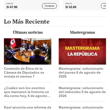
PRECIO
PRECIO
Comprar
Comp
S/
47.90
S/
32.00
Lo Más Reciente
Últimas noticias
Mastergrama
Comisión de Ética de la
Mastergrama: solucionario
Cámara de Diputados se
del jueves 6 de agosto de
instala el viernes 7
2026
¿Cuáles son los eventos
Mastergrama: solucionario
que marcaron la historia un
del miércoles 5 de agosto de
día como hoy, 6 de agosto,
2026
en América Latina y el
mundo?
Kast anuncia una reforma de
Mastergrama: solucionario