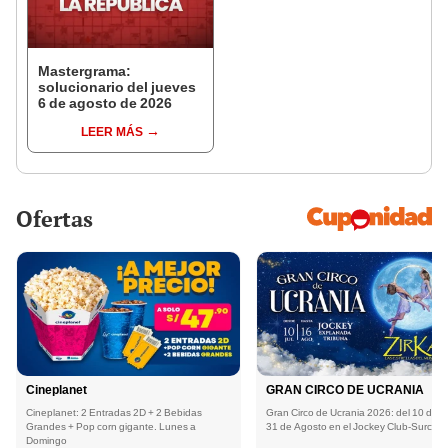
Mastergrama:
solucionario del jueves
6 de agosto de 2026
LEER MÁS
Ofertas
Cineplanet
GRAN CIRCO DE UCRANIA
Cineplanet: 2 Entradas 2D + 2 Bebidas
Gran Circo de Ucrania 2026: del 10 de Ju
Grandes + Pop corn gigante. Lunes a
31 de Agosto en el Jockey Club-Surco
Domingo