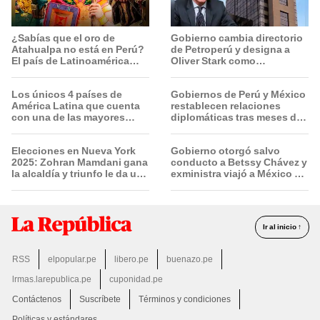
¿Sabías que el oro de
Gobierno cambia directorio
Atahualpa no está en Perú?
de Petroperú y designa a
El país de Latinoamérica
Oliver Stark como
donde ocultan el tesoro
presidente de la empresa
deseado por españoles
estatal
Los únicos 4 países de
Gobiernos de Perú y México
América Latina que cuenta
restablecen relaciones
con una de las mayores
diplomáticas tras meses de
reservas de agua de la Tierra
tensión política
Elecciones en Nueva York
Gobierno otorgó salvo
2025: Zohran Mamdani gana
conducto a Betssy Chávez y
la alcaldía y triunfo le da un
exministra viajó a México en
fuerte golpe a la era Trump
la madrugada
Ir al inicio ↑
RSS
elpopular.pe
libero.pe
buenazo.pe
lrmas.larepublica.pe
cuponidad.pe
Contáctenos
Suscríbete
Términos y condiciones
Políticas y estándares