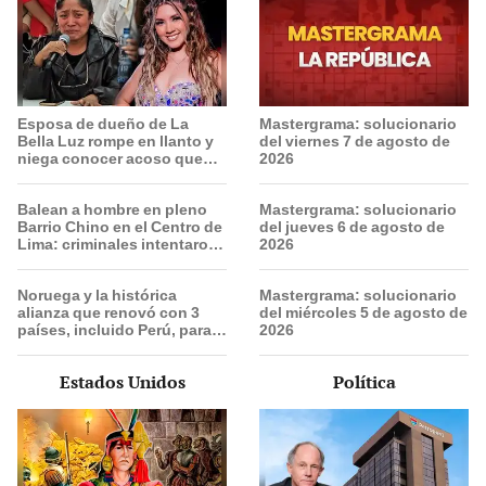
Esposa de dueño de La
Mastergrama: solucionario
Bella Luz rompe en llanto y
del viernes 7 de agosto de
niega conocer acoso que
2026
sufrió Claudia Salazar:
“Nunca me dijo nada”
Balean a hombre en pleno
Mastergrama: solucionario
Barrio Chino en el Centro de
del jueves 6 de agosto de
Lima: criminales intentaron
2026
fugarse
Noruega y la histórica
Mastergrama: solucionario
alianza que renovó con 3
del miércoles 5 de agosto de
países, incluido Perú, para
2026
frenar la deforestación de la
Amazonía al 2030
Estados Unidos
Política