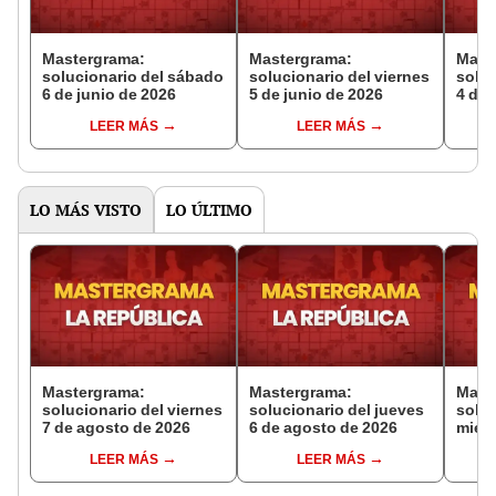
Mastergrama:
Mastergrama:
Mast
solucionario del sábado
solucionario del viernes
soluc
6 de junio de 2026
5 de junio de 2026
4 de 
LEER MÁS
LEER MÁS
LO MÁS VISTO
LO ÚLTIMO
Mastergrama:
Mastergrama:
Mast
solucionario del viernes
solucionario del jueves
soluc
7 de agosto de 2026
6 de agosto de 2026
miérc
de 2
LEER MÁS
LEER MÁS