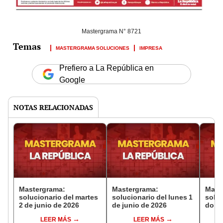
Mastergrama N° 8721
MASTERGRAMA SOLUCIONES
IMPRESA
Prefiero a La República en
Google
NOTAS RELACIONADAS
Mastergrama:
Mastergrama:
Mast
solucionario del martes
solucionario del lunes 1
soluc
2 de junio de 2026
de junio de 2026
domi
2026
LEER MÁS
LEER MÁS