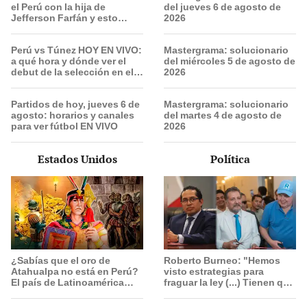
el Perú con la hija de
del jueves 6 de agosto de
Jefferson Farfán y esto
2026
compartió el exfutbolista:
“A ti que…”
Perú vs Túnez HOY EN VIVO:
Mastergrama: solucionario
a qué hora y dónde ver el
del miércoles 5 de agosto de
debut de la selección en el
2026
Mundial Sub 17 de Vóley
2026
Partidos de hoy, jueves 6 de
Mastergrama: solucionario
agosto: horarios y canales
del martes 4 de agosto de
para ver fútbol EN VIVO
2026
Estados Unidos
Política
¿Sabías que el oro de
Roberto Burneo: "Hemos
Atahualpa no está en Perú?
visto estrategias para
El país de Latinoamérica
fraguar la ley (...) Tienen que
donde ocultan el tesoro
conocer toda la lista"
deseado por españoles