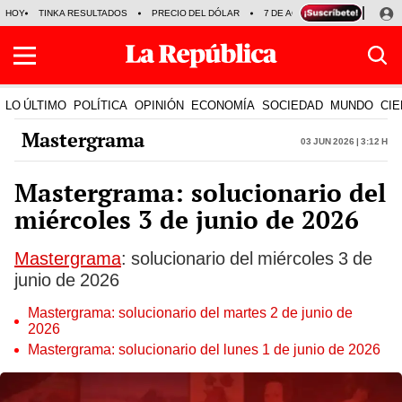
HOY
TINKA RESULTADOS
PRECIO DEL DÓLAR
7 DE AGOSTO
OLLANTA H
LO ÚLTIMO
POLÍTICA
OPINIÓN
ECONOMÍA
SOCIEDAD
MUNDO
CIE
Mastergrama
03 Jun 2026 | 3:12 h
Mastergrama: solucionario del
miércoles 3 de junio de 2026
Mastergrama
: solucionario del miércoles 3 de
junio de 2026
Mastergrama: solucionario del martes 2 de junio de
2026
Mastergrama: solucionario del lunes 1 de junio de 2026