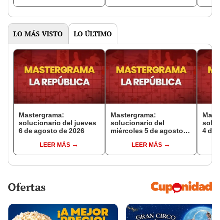
LO MÁS VISTO
LO ÚLTIMO
Mastergrama:
Mastergrama:
Mast
solucionario del jueves
solucionario del
soluc
6 de agosto de 2026
miércoles 5 de agosto
4 de 
de 2026
LEER MÁS
LEER MÁS
Ofertas