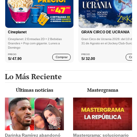
Cineplanet
GRAN CIRCO DE UCRANIA
Cineplanet: 2 Entradas 2D + 2 Bebidas
Gran Circo de Ucrania 2026: del 10 de Ju
Grandes + Pop corn gigante. Lunes a
31 de Agosto en el Jockey Club-Surco
Domingo
PRECIO
PRECIO
Comprar
Comp
S/
47.90
S/
32.00
Lo Más Reciente
Últimas noticias
Mastergrama
Darinka Ramírez abandonó
Mastergrama: solucionario