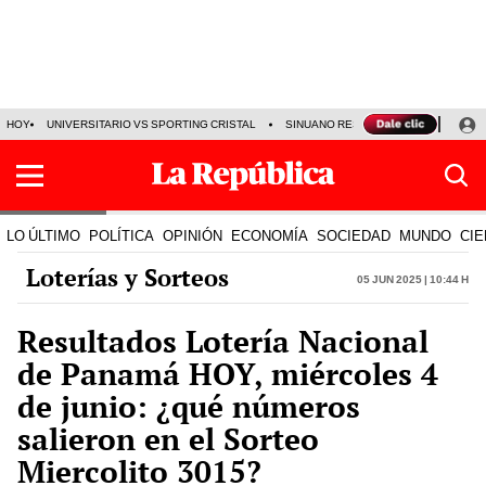
HOY
UNIVERSITARIO VS SPORTING CRISTAL
SINUANO RESULTADOS HOY
CA
LO ÚLTIMO
POLÍTICA
OPINIÓN
ECONOMÍA
SOCIEDAD
MUNDO
CIE
Loterías y Sorteos
05 Jun 2025 | 10:44 h
Resultados Lotería Nacional
de Panamá HOY, miércoles 4
de junio: ¿qué números
salieron en el Sorteo
Miercolito 3015?