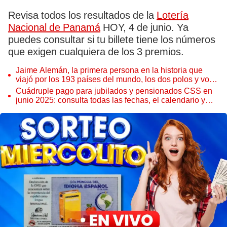
Revisa todos los resultados de la
Lotería
Nacional de Panamá
HOY, 4 de junio. Ya
puedes consultar si tu billete tiene los números
que exigen cualquiera de los 3 premios.
Jaime Alemán, la primera persona en la historia que
viajó por los 193 países del mundo, los dos polos y voló
por el espacio exterior
Cuádruple pago para jubilados y pensionados CSS en
junio 2025: consulta todas las fechas, el calendario y
cómo descargar el talonario