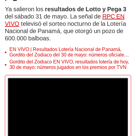
Ya salieron los
resultados de Lotto y Pega 3
del sábado 31 de mayo. La señal de
RPC EN
VIVO
televisó el sorteo nocturno de la Lotería
Nacional de Panamá, que otorgó un pozo de
600.000 balboas.
EN VIVO | Resultados Lotería Nacional de Panamá,
Gordito del Zodiaco del 30 de mayo: números oficiales y
pirámide lotería de hoy
Gordito del Zodiaco EN VIVO, resultados lotería de hoy,
30 de mayo: números jugados en los premios por TVN