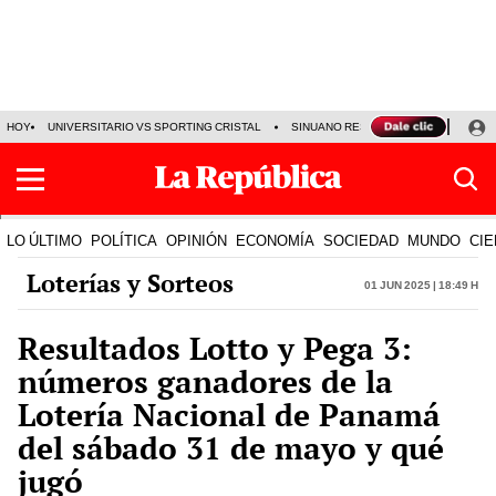
HOY
UNIVERSITARIO VS SPORTING CRISTAL
SINUANO RESULTADOS HOY
CA
LO ÚLTIMO
POLÍTICA
OPINIÓN
ECONOMÍA
SOCIEDAD
MUNDO
CIE
Loterías y Sorteos
01 Jun 2025 | 18:49 h
Resultados Lotto y Pega 3:
números ganadores de la
Lotería Nacional de Panamá
del sábado 31 de mayo y qué
jugó