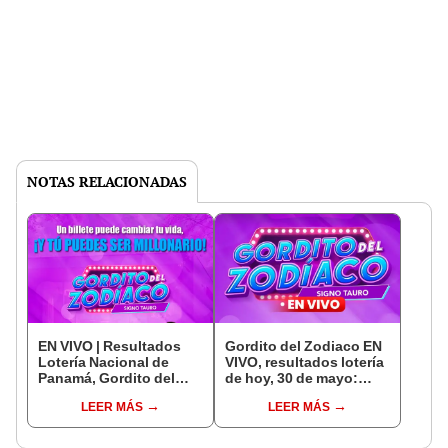
NOTAS RELACIONADAS
EN VIVO | Resultados
Gordito del Zodiaco EN
Lotería Nacional de
VIVO, resultados lotería
Panamá, Gordito del
de hoy, 30 de mayo:
Zodiaco del 30 de mayo:
números jugados en los
LEER MÁS
LEER MÁS
números oficiales y
premios por TVN
pirámide lotería de hoy