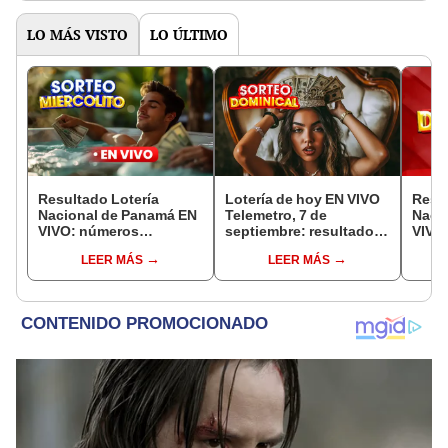
LO MÁS VISTO
LO ÚLTIMO
Resultado Lotería
Lotería de hoy EN VIVO
Resul
Nacional de Panamá EN
Telemetro, 7 de
Naci
VIVO: números
septiembre: resultados
VIVO,
ganadores de la lotería
Lotería Nacional de
núme
LEER MÁS
LEER MÁS
de hoy, Sorteo
Panamá vía TVN
la lo
Miercolito, vía Telemetro
Domin