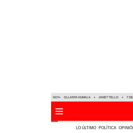
HOY
OLLANTA HUMALA
JANET TELLO
7 D
LO ÚLTIMO
POLÍTICA
OPINIÓ
Loterías y Sorteos