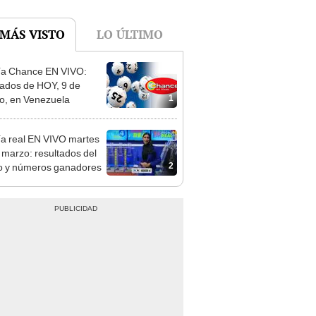
ía Chance EN VIVO:
tados de HOY, 9 de
1
o, en Venezuela
ía real EN VIVO martes
 marzo: resultados del
2
o y números ganadores