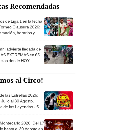
os de Liga 1 en la fecha
 Torneo Clausura 2026:
amación, horarios y
 ver
hi advierte llegada de
IAS EXTREMAS en 65
ncias desde HOY
mos al Circo!
de las Estrellas 2026:
 Julio al 30 Agosto.
e de las Leyendas - San
l
 Montecarlo 2026: Del 17
io hasta el 30 Agosto en
o Militar - Jesús María