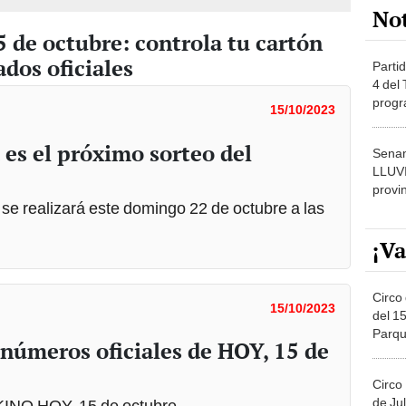
ados oficiales
Partid
4 del
progr
15/10/2023
dónde
 es el próximo sorteo del
Senam
LLUV
provi
 se realizará este domingo 22 de octubre a las
¡Va
Circo 
15/10/2023
del 15
Parqu
úmeros oficiales de HOY, 15 de
Migue
Circo
de Jul
KINO HOY, 15 de octubre.
Círcul