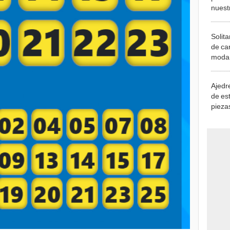
Solita
de ca
moda.
demue
Ajedre
de es
piezas
consi