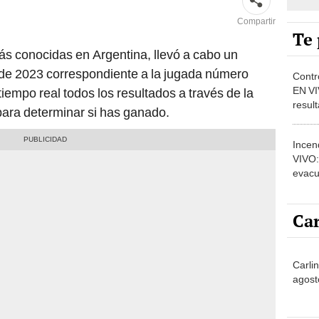
más conocidas en Argentina, llevó a cabo un
 de 2023 correspondiente a la jugada número
Contr
EN VI
iempo real todos los resultados a través de la
result
o para determinar si has ganado.
2292,
Incen
VIVO:
evacu
dramá
sinies
Car
Carli
agost
No
de octubre: controla tu cartón