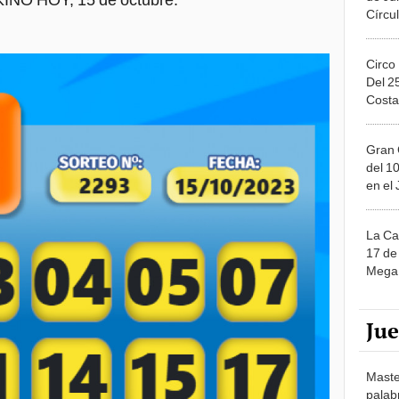
Circo
Del 2
Costa
Gran 
del 10
en el
La Ca
17 de 
Mega 
Ju
Maste
palab
nuest