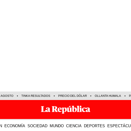
E AGOSTO
TINKA RESULTADOS
PRECIO DEL DÓLAR
OLLANTA HUMALA
P
N
ECONOMÍA
SOCIEDAD
MUNDO
CIENCIA
DEPORTES
ESPECTÁCU
15 Oct 2023 | 19:33 h
LO