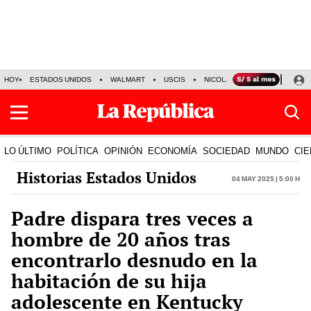
HOY
ESTADOS UNIDOS
WALMART
USCIS
NICOLÁS MADURO
P-8 PO
LO ÚLTIMO
POLÍTICA
OPINIÓN
ECONOMÍA
SOCIEDAD
MUNDO
CIE
Historias Estados Unidos
04 May 2025 | 5:00 h
Padre dispara tres veces a
hombre de 20 años tras
encontrarlo desnudo en la
habitación de su hija
adolescente en Kentucky