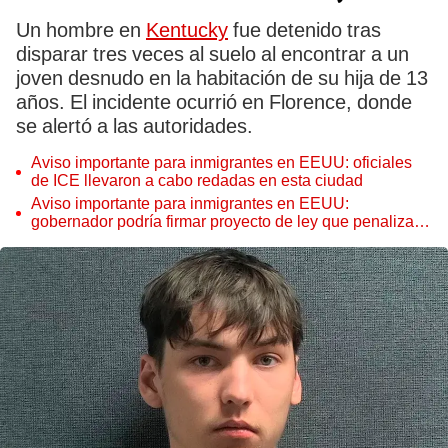
Un hombre en
Kentucky
fue detenido tras
disparar tres veces al suelo al encontrar a un
joven desnudo en la habitación de su hija de 13
años. El incidente ocurrió en Florence, donde
se alertó a las autoridades.
Aviso importante para inmigrantes en EEUU: oficiales
de ICE llevaron a cabo redadas en esta ciudad
Aviso importante para inmigrantes en EEUU:
gobernador podría firmar proyecto de ley que penaliza a
organizaciones benéficas que alojen indocumentados