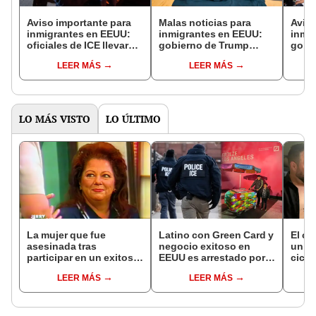
Aviso importante para
Malas noticias para
Aviso
inmigrantes en EEUU:
inmigrantes en EEUU:
inmi
oficiales de ICE llevaron
gobierno de Trump
gobe
a cabo redadas en esta
cancela US$24 millones
firma
LEER MÁS
LEER MÁS
ciudad
en subvenciones para
que p
refugios de extranjeros
orga
en esta ciudad
benéf
indo
LO MÁS VISTO
LO ÚLTIMO
La mujer que fue
Latino con Green Card y
El c
asesinada tras
negocio exitoso en
un pa
participar en un exitoso
EEUU es arrestado por
cicat
talk show de EEUU con
ICE: comenzó como
sobre
LEER MÁS
LEER MÁS
su exesposo y la
vendedor ambulante a
opera
amante
los 11 años
desd