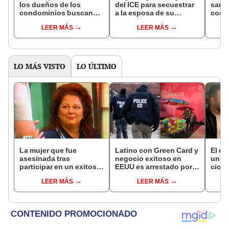
condominios buscan
a la esposa de su
condu
vender sus propiedades
exnovio en Florida: fue
vigen
LEER MÁS
LEER MÁS
arrestada y enfrenta
tráns
graves acusaciones
LO MÁS VISTO
LO ÚLTIMO
La mujer que fue
Latino con Green Card y
El c
asesinada tras
negocio exitoso en
un pa
participar en un exitoso
EEUU es arrestado por
cicat
talk show de EEUU con
ICE: comenzó como
sobre
LEER MÁS
LEER MÁS
su exesposo y la
vendedor ambulante a
opera
amante
los 11 años
desd