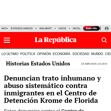
HOY
ESTADOS UNIDOS
WALMART
USCIS
NICOLÁS MADURO
P-8 PO
LO ÚLTIMO
POLÍTICA
OPINIÓN
ECONOMÍA
SOCIEDAD
MUNDO
CIE
Historias Estados Unidos
25 Abr 2025 | 16:49 h
Denuncian trato inhumano y
abuso sistemático contra
inmigrantes en el Centro de
Detención Krome de Florida
Estas denuncias contra el
Centro de