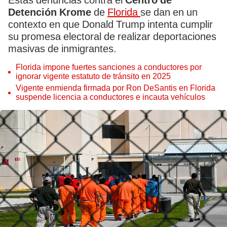
Detención Krome
de
Florida
se dan en un
contexto en que Donald Trump intenta cumplir
su promesa electoral de realizar deportaciones
masivas de inmigrantes.
Florida impone fuertes sanciones a conductores por
ignorar vigente estatuto de tránsito en 2025
Vigente enmienda firmada por Ron DeSantis en Florida
suspende licencia a conductores e incauta vehículos