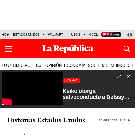
HOY
ESTADOS UNIDOS
WALMART
USCIS
NICOLÁS MADURO
P-8 PO
LO ÚLTIMO
POLÍTICA
OPINIÓN
ECONOMÍA
SOCIEDAD
MUNDO
CIE
EN VIVO
Keiko otorga
salvoconducto a Betssy
Chávez y renuevan
Petroperú | Sin Guion con
Rosa María Palacios
Historias Estados Unidos
10 Abr 2025 | 21:24 h