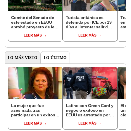
Comité del Senado de
Turista británica es
Trum
este estado en EEUU
detenida por ICE por 19
enfre
aprobó proyecto de ley
días al intentar salir del
esta 
que protege los datos
país: "No visiten EEUU,
ante
LEER MÁS
LEER MÁS
de inmigrantes en
por el peligro de lo que
inmig
escuelas y
podría pasarles"
universidades públicas
ante el ICE
LO MÁS VISTO
LO ÚLTIMO
La mujer que fue
Latino con Green Card y
El c
asesinada tras
negocio exitoso en
un pa
participar en un exitoso
EEUU es arrestado por
cicat
talk show de EEUU con
ICE: comenzó como
sobre
LEER MÁS
LEER MÁS
su exesposo y la
vendedor ambulante a
opera
amante
los 11 años
desd