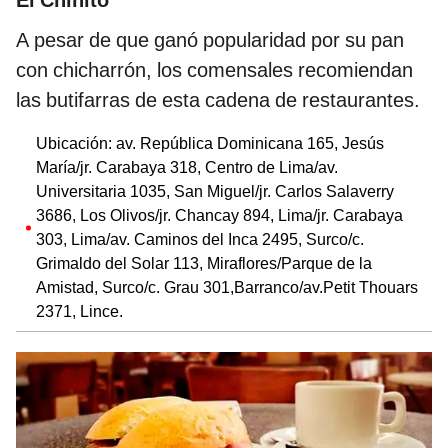
El Chinito
A pesar de que ganó popularidad por su pan
con chicharrón, los comensales recomiendan
las butifarras de esta cadena de restaurantes.
Ubicación: av. República Dominicana 165, Jesús
María/jr. Carabaya 318, Centro de Lima/av.
Universitaria 1035, San Miguel/jr. Carlos Salaverry
3686, Los Olivos/jr. Chancay 894, Lima/jr. Carabaya
303, Lima/av. Caminos del Inca 2495, Surco/c.
Grimaldo del Solar 113, Miraflores/Parque de la
Amistad, Surco/c. Grau 301,Barranco/av.Petit Thouars
2371, Lince.