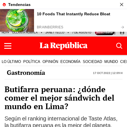
HOY
OLLANTA HUMALA
JANET TELLO
7 DE AGOSTO
TINKA RESULTADOS
LO ÚLTIMO
POLÍTICA
OPINIÓN
ECONOMÍA
SOCIEDAD
MUNDO
CIE
Gastronomía
17 Oct 2022 | 12:09 h
Butifarra peruana: ¿dónde
comer el mejor sándwich del
mundo en Lima?
Según el ranking internacional de Taste Atlas,
la butifarra peruana es la mejor del planeta.