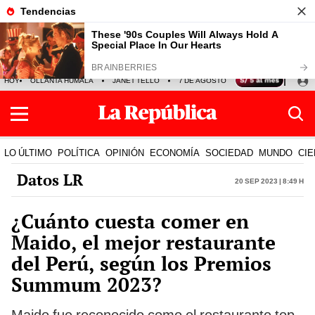
HOY
OLLANTA HUMALA
JANET TELLO
7 DE AGOSTO
TINKA RESULTADOS
LO ÚLTIMO
POLÍTICA
OPINIÓN
ECONOMÍA
SOCIEDAD
MUNDO
CIE
Datos LR
20 Sep 2023 | 8:49 h
¿Cuánto cuesta comer en
Maido, el mejor restaurante
del Perú, según los Premios
Summum 2023?