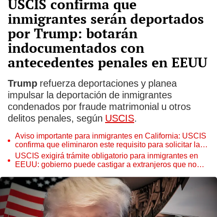
USCIS confirma que
inmigrantes serán deportados
por Trump: botarán
indocumentados con
antecedentes penales en EEUU
Trump
refuerza deportaciones y planea
impulsar la deportación de inmigrantes
condenados por fraude matrimonial u otros
delitos penales, según
USCIS
.
Aviso importante para inmigrantes en California: USCIS
confirma que eliminaron este requisito para solicitar la
Green Card en EEUU
USCIS exigirá trámite obligatorio para inmigrantes en
EEUU: gobierno puede castigar a extranjeros que no
cumplan estos requisitos