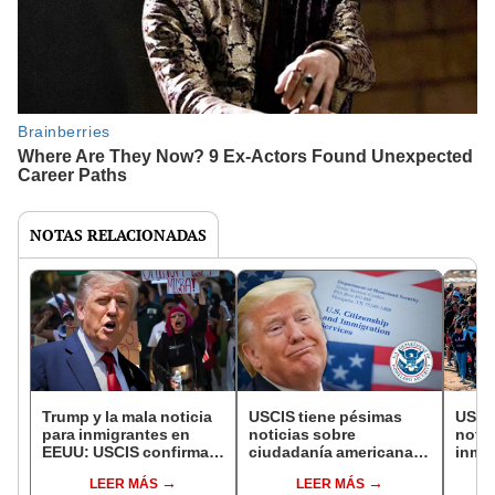
NOTAS RELACIONADAS
Trump y la mala noticia
USCIS tiene pésimas
USCI
para inmigrantes en
noticias sobre
notic
EEUU: USCIS confirma
ciudadanía americana:
inmig
que extranjeros pueden
se ponen estrictos con
visa
LEER MÁS
LEER MÁS
ser detenidos y
papeles de inmigrantes
obte