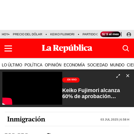
HOY
PRECIO DEL DÓLAR
KEIKO FUJIMORI
PARTIDO OBRAS
ARMONÍA 10
LO ÚLTIMO
POLÍTICA
OPINIÓN
ECONOMÍA
SOCIEDAD
MUNDO
CIE
EN VIVO
Keiko Fujimori alcanza
60% de aprobación
ciudadana | Sin Guion con
Rosa María Palacios
Inmigración
03 Jul 2025 | 6:58 h