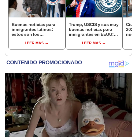
Buenas noticias para
Trump, USCIS y sus muy
Ciud
inmigrantes latinos:
buenas noticias para
2025
estos son los
inmigrantes en EEUU:
nuevo
beneficios que ofrece
Green Card será gratis si
este 
LEER MÁS
LEER MÁS
USCIS
cumplen estos
inmi
esenciales requisitos
busq
natur