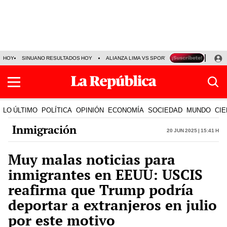
HOY
SINUANO RESULTADOS HOY
ALIANZA LIMA VS SPORT BOYS
JORGE MES
LO ÚLTIMO
POLÍTICA
OPINIÓN
ECONOMÍA
SOCIEDAD
MUNDO
CIE
Inmigración
20 Jun 2025 | 15:41 h
Muy malas noticias para
inmigrantes en EEUU: USCIS
reafirma que Trump podría
deportar a extranjeros en julio
por este motivo