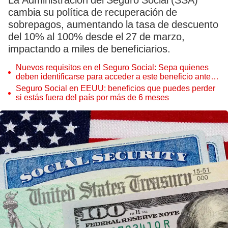
La Administración del Seguro Social (SSA)
cambia su política de recuperación de
sobrepagos, aumentando la tasa de descuento
del 10% al 100% desde el 27 de marzo,
impactando a miles de beneficiarios.
Nuevos requisitos en el Seguro Social: Sepa quienes
deben identificarse para acceder a este beneficio antes
del 14 de abril
Seguro Social en EEUU: beneficios que puedes perder
si estás fuera del país por más de 6 meses