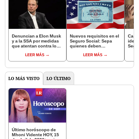
Denuncian a Elon Musk
Nuevos requisitos en el
Cambi
y a la SSA por medidas
Seguro Social: Sepa
ident
que atentan contra los
quienes deben
Segur
derechos
identificarse para
exte
LEER MÁS
LEER MÁS
constitucionales
acceder a este beneficio
exen
antes del 14 de abril
LO MÁS VISTO
LO ÚLTIMO
Último horóscopo de
Mhoni Vidente HOY, 15