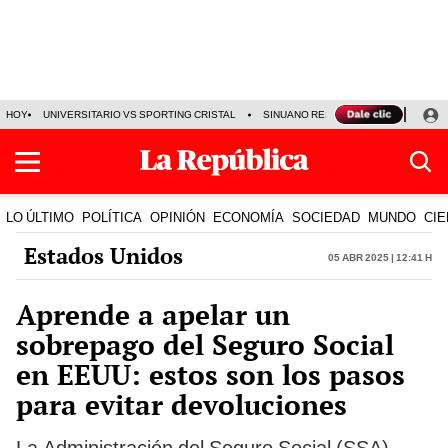
HOY
UNIVERSITARIO VS SPORTING CRISTAL
SINUANO RESULTADOS HOY
CA
LO ÚLTIMO
POLÍTICA
OPINIÓN
ECONOMÍA
SOCIEDAD
MUNDO
CIE
Estados Unidos
05 Abr 2025 | 12:41 h
Aprende a apelar un
sobrepago del Seguro Social
en EEUU: estos son los pasos
para evitar devoluciones