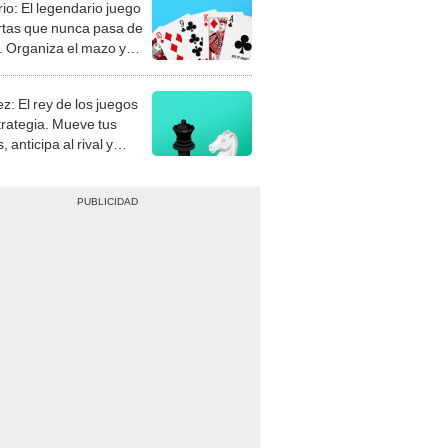
rio: El legendario juego
rtas que nunca pasa de
 Organiza el mazo y
stra tu habilidad.
z: El rey de los juegos
trategia. Mueve tus
, anticipa al rival y
gue el jaque mate.