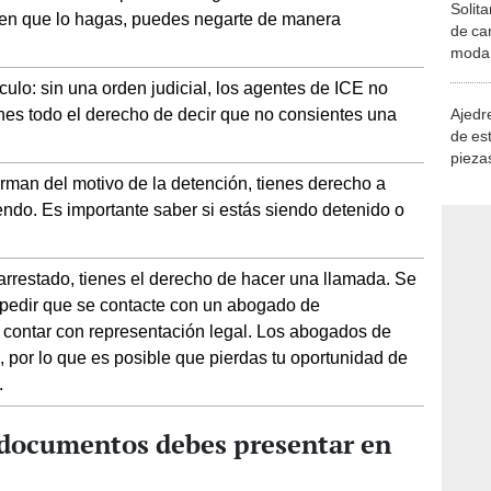
Solita
iden que lo hagas, puedes negarte de manera
de ca
moda.
demue
culo: sin una orden judicial, los agentes de ICE no
enes todo el derecho de decir que no consientes una
Ajedre
de es
piezas
consi
orman del motivo de la detención, tienes derecho a
endo. Es importante saber si estás siendo detenido o
arrestado, tienes el derecho de hacer una llamada. Se
y pedir que se contacte con un abogado de
e contar con representación legal. Los abogados de
, por lo que es posible que pierdas tu oportunidad de
.
documentos debes presentar en