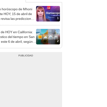
o horóscopo de Mhoni
te HOY, 15 de abril de
1
 revisa las predicciones
signo y entérate si te
a un día afortunado
 de HOY en California:
stico del tiempo en San
2
 este 6 de abril, según