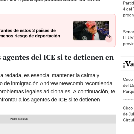
Partid
4 del
progr
dónde
antes de estos 3 países de
Senam
 menos riesgo de deportación
LLUV
provi
 agentes del ICE si te detienen en
¡Va
a redada, es esencial mantener la calma y
Circo 
ado de inmigración Andrew Newcomb recomienda
del 15
 problemas legales adicionales. A continuación, te
Parqu
Migue
frontar a los agentes de ICE si te detienen
Circo
de Jul
Círcul