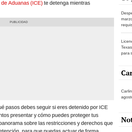
l de Aduanas (ICE)
te detenga mientras
Despe
marzo
requis
cupon
Licen
Texas
para s
Depar
Motor
Car
inmig
Carli
agost
qué pasos debes seguir si eres detenido por ICE
tos presentar y cómo puedes proteger tus
No
anorama sobre las restricciones y derechos que
detención, para que puedas actuar de forma