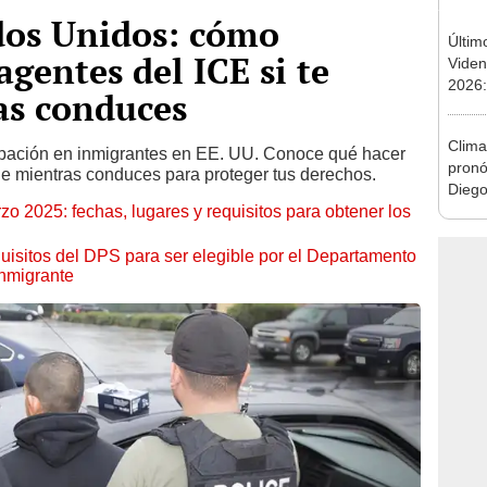
dos Unidos: cómo
Últim
agentes del ICE si te
Viden
2026:
as conduces
de tu 
esper
Clima
pación en inmigrantes en EE. UU. Conoce qué hacer
pronó
ne mientras conduces para proteger tus derechos.
Diego
zo 2025: fechas, lugares y requisitos para obtener los
NWS
quisitos del DPS para ser elegible por el Departamento
inmigrante