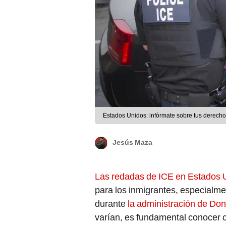
Estados Unidos: infórmate sobre tus derech
Jesús Maza
Las redadas de ICE en Estados
para los inmigrantes, especialm
durante
la administración de Do
varían, es fundamental conocer 