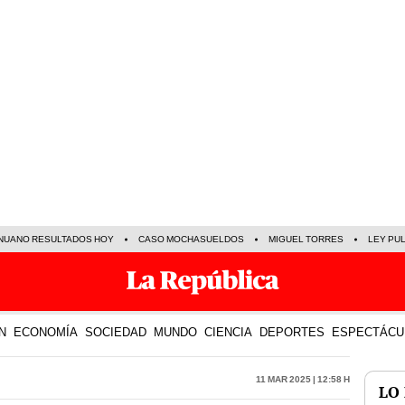
NUANO RESULTADOS HOY
CASO MOCHASUELDOS
MIGUEL TORRES
LEY PU
N
ECONOMÍA
SOCIEDAD
MUNDO
CIENCIA
DEPORTES
ESPECTÁCU
11 Mar 2025 | 12:58 h
LO