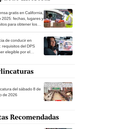
nsa gratis en California,
 2025: fechas, lugares y
itos para obtener los
es de alimentos
cia de conducir en
: requisitos del DPS
er elegible por el
tamento de Vehículos
izados si eres
lincaturas
rante
ncatura del sábado 8 de
o de 2026
tas Recomendadas