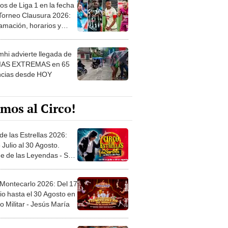
os de Liga 1 en la fecha
 Torneo Clausura 2026:
amación, horarios y
 ver
hi advierte llegada de
IAS EXTREMAS en 65
ncias desde HOY
mos al Circo!
de las Estrellas 2026:
 Julio al 30 Agosto.
e de las Leyendas - San
l
 Montecarlo 2026: Del 17
io hasta el 30 Agosto en
o Militar - Jesús María