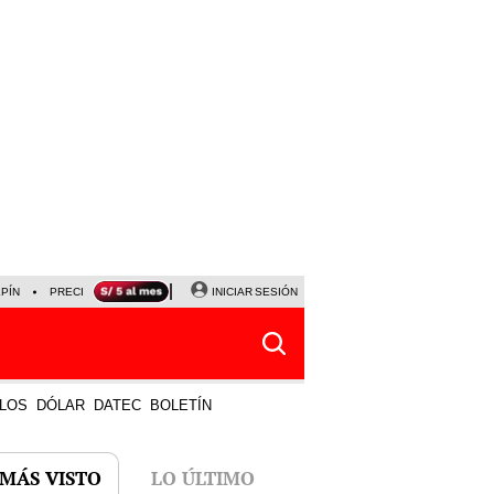
LPÍN
PRECIO DEL DÓLAR
CORTE DE LUZ
INICIAR SESIÓN
VIERNES 7 DE AGOSTO
ALBER
LOS
DÓLAR
DATEC
BOLETÍN
 MÁS VISTO
LO ÚLTIMO