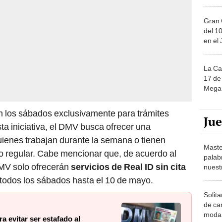
Gran 
del 10
en el
La Ca
17 de 
Mega 
n los sábados exclusivamente para trámites
Ju
ta iniciativa, el DMV busca ofrecer una
uienes trabajan durante la semana o tienen
Maste
rio regular. Cabe mencionar que, de acuerdo al
palab
DMV solo ofrecerán
servicios de Real ID sin cita
nuest
. todos los sábados hasta el 10 de mayo.
Solita
de ca
moda.
 evitar ser estafado al