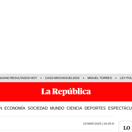
NUANO RESULTADOS HOY
CASO MOCHASUELDOS
MIGUEL TORRES
LEY PU
N
ECONOMÍA
SOCIEDAD
MUNDO
CIENCIA
DEPORTES
ESPECTÁCU
10 Mar 2025 | 18:00 h
LO