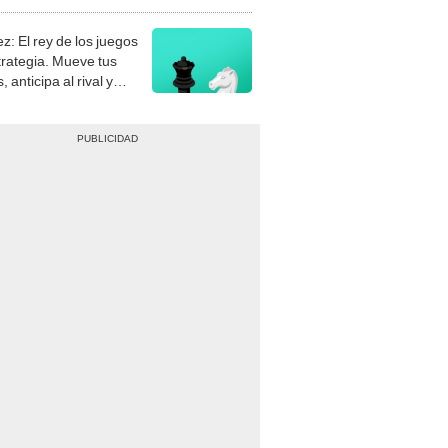
stra tu habilidad.
z: El rey de los juegos
trategia. Mueve tus
, anticipa al rival y
gue el jaque mate.