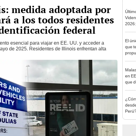
ois: medida adoptada por
Últim
rá a los todos residentes
Viden
2026:
identificación federal
de tu 
esper
El ún
ento esencial para viajar en EE. UU. y acceder a
que t
 mayo de 2025. Residentes de Illinois enfrentan alta
propu
mund
Malas
en EE
que d
ingre
USA
¿Cóm
desde
Perú?
diner