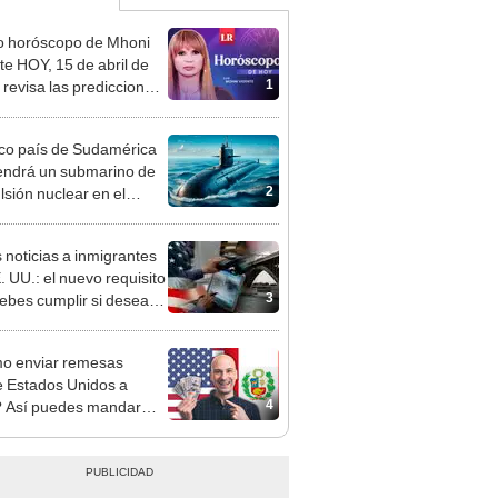
o horóscopo de Mhoni
te HOY, 15 de abril de
1
 revisa las predicciones
signo y entérate si te
a un día afortunado
ico país de Sudamérica
endrá un submarino de
2
lsión nuclear en el
o en 2030
 noticias a inmigrantes
. UU.: el nuevo requisito
3
ebes cumplir si deseas
sar por este puerto a
o enviar remesas
 Estados Unidos a
4
 Así puedes mandar
o de forma fácil y segura