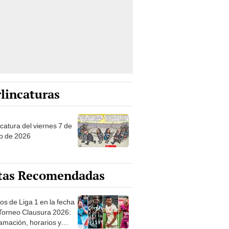
lincaturas
catura del viernes 7 de
o de 2026
tas Recomendadas
os de Liga 1 en la fecha
 Torneo Clausura 2026:
amación, horarios y