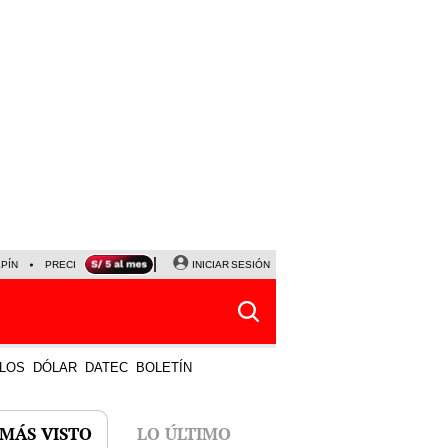
LPÍN
PRECIO DEL DÓLAR
CORTE DE LUZ
INICIAR SESIÓN
VIERNES 7 DE AGOSTO
ALBER
LOS
DÓLAR
DATEC
BOLETÍN
 MÁS VISTO
LO ÚLTIMO