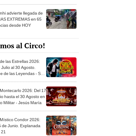
 ver
hi advierte llegada de
IAS EXTREMAS en 65
ncias desde HOY
mos al Circo!
de las Estrellas 2026:
 Julio al 30 Agosto.
e de las Leyendas - San
l
 Montecarlo 2026: Del 17
io hasta el 30 Agosto en
o Militar - Jesús María
 Místico Condor 2026:
5 de Junio. Explanada
 21