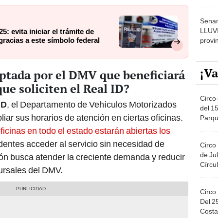
dónde
Senam
LLUV
5: evita iniciar el trámite de
 gracias a este símbolo federal
provi
¡Va
optada por el DMV que beneficiará
que soliciten el Real ID?
Circo 
ID
, el Departamento de Vehículos Motorizados
del 15
pliar sus horarios de atención en ciertas oficinas.
Parqu
Migue
ficinas en todo el estado estarán abiertas los
dentes acceder al servicio sin necesidad de
Circo
de Jul
ón busca atender la creciente demanda y reducir
Círcul
ursales del DMV.
Circo
Del 2
Costa