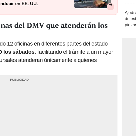
demue
conducir en EE. UU.
Ajedre
de es
cinas del DMV que atenderán los
piezas
consi
o 12 oficinas en diferentes partes del estado
D los sábados
, facilitando el trámite a un mayor
cursales atenderán únicamente a quienes