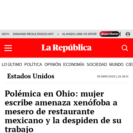
HOY
SINUANO RESULTADOS HOY
ALIANZA LIMA VS SPORT BOYS
JORGE MES
LO ÚLTIMO
POLÍTICA
OPINIÓN
ECONOMÍA
SOCIEDAD
MUNDO
CIE
Estados Unidos
05 Mar 2025 | 16:38 h
Polémica en Ohio: mujer
escribe amenaza xenófoba a
mesero de restaurante
mexicano y la despiden de su
trabajo