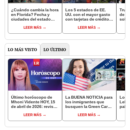
¿Cuándo cambia la hora
Los 5 estados de EE.
Trum
en Florida? Fecha y
UU. con el mayor gasto
de 13
ciudades del estado
con tarjetas de crédito
sobre
que adelantarán el reloj
en 2025: pagan más de
cereb
LEER MÁS
LEER MÁS
por una hora en 2025
US$6 al mes por
agent
persona
Secre
LO MÁS VISTO
LO ÚLTIMO
Último horóscopo de
La BUENA NOTICIA para
Los 
Mhoni Vidente HOY, 15
los inmigrantes que
LeBr
de abril de 2026: revisa
busquen la Green Card
paliz
las predicciones de tu
a través del Parole In
NBA y
LEER MÁS
LEER MÁS
signo y entérate si te
Place en Estados
reacc
espera un día
Unidos
verg
afortunado