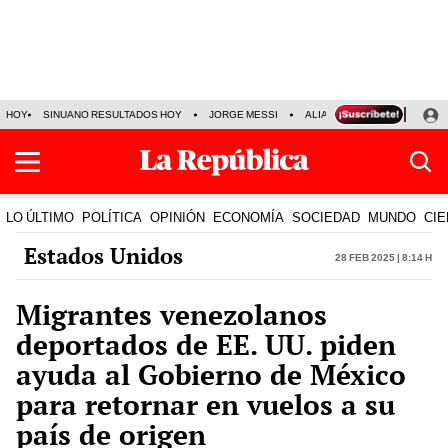
HOY
SINUANO RESULTADOS HOY
JORGE MESSI
ALIANZA LIMA VS SPORT BO
LO ÚLTIMO
POLÍTICA
OPINIÓN
ECONOMÍA
SOCIEDAD
MUNDO
CIE
Estados Unidos
28 Feb 2025 | 8:14 h
Migrantes venezolanos
deportados de EE. UU. piden
ayuda al Gobierno de México
para retornar en vuelos a su
país de origen