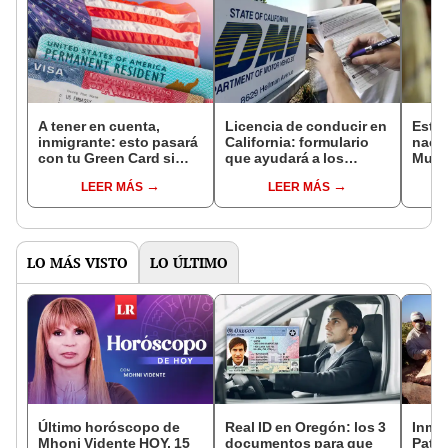
A tener en cuenta,
Licencia de conducir en
Estas
inmigrante: esto pasará
California: formulario
naci
con tu Green Card si
que ayudará a los
Musk,
viajas fuera de Estados
conductores a reportar
nacid
LEER MÁS
LEER MÁS
Unidos, según USCIS
los accidentes de
últim
tránsito, según el DMV
2002
LO MÁS VISTO
LO ÚLTIMO
Último horóscopo de
Real ID en Oregón: los 3
Inmig
Mhoni Vidente HOY, 15
documentos para que
Patru