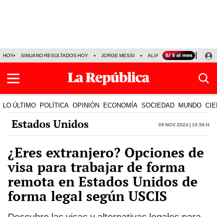
HOY
SINUANO RESULTADOS HOY
JORGE MESSI
ALIANZA LIMA VS SPORT BO
LO ÚLTIMO
POLÍTICA
OPINIÓN
ECONOMÍA
SOCIEDAD
MUNDO
CIE
Estados Unidos
09 Nov 2024 | 10:56 h
¿Eres extranjero? Opciones de
visa para trabajar de forma
remota en Estados Unidos de
forma legal según USCIS