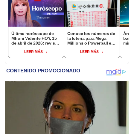
Último horóscopo de
Conoce los números de
Área 
Mhoni Vidente HOY, 15
la loteria para Mega
base
de abril de 2026: revisa
Millions o Powerball en
miste
las predicciones de tu
marzo, según la IA
por q
LEER MÁS
LEER MÁS
signo y entérate si te
sobre
espera un día
afortunado