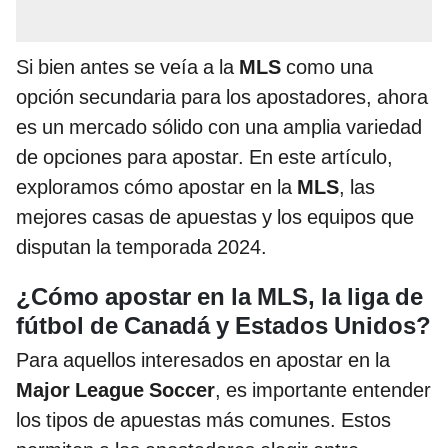
Si bien antes se veía a la
MLS
como una
opción secundaria para los apostadores, ahora
es un mercado sólido con una amplia variedad
de opciones para apostar. En este artículo,
exploramos cómo apostar en la
MLS
, las
mejores casas de apuestas y los equipos que
disputan la temporada 2024.
¿Cómo apostar en la MLS, la liga de
fútbol de Canadá y Estados Unidos?
Para aquellos interesados en apostar en la
Major League Soccer
, es importante entender
los tipos de apuestas más comunes. Estos