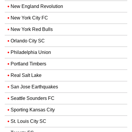
New England Revolution
New York City FC
New York Red Bulls
Orlando City SC
Philadelphia Union
Portland Timbers
Real Salt Lake
San Jose Earthquakes
Seattle Sounders FC
Sporting Kansas City
St. Louis City SC