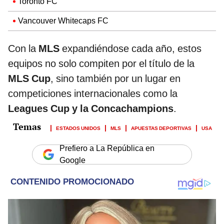
Toronto FC
Vancouver Whitecaps FC
Con la
MLS
expandiéndose cada año, estos
equipos no solo compiten por el título de la
MLS Cup
, sino también por un lugar en
competiciones internacionales como la
Leagues Cup y la Concachampions
.
ESTADOS UNIDOS
MLS
APUESTAS DEPORTIVAS
USA
Prefiero a La República en
Google