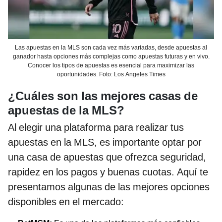
Las apuestas en la MLS son cada vez más variadas, desde apuestas al
ganador hasta opciones más complejas como apuestas futuras y en vivo.
Conocer los tipos de apuestas es esencial para maximizar las
oportunidades. Foto: Los Angeles Times
¿Cuáles son las mejores casas de
apuestas de la MLS?
Al elegir una plataforma para realizar tus
apuestas en la MLS, es importante optar por
una casa de apuestas que ofrezca seguridad,
rapidez en los pagos y buenas cuotas. Aquí te
presentamos algunas de las mejores opciones
disponibles en el mercado: