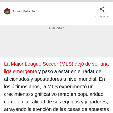
Omar Betetta
Compartir
La Major League Soccer (MLS) dejó de ser una
liga emergente
y pasó a estar en el radar de
aficionados y apostadores a nivel mundial. En
los últimos años, la MLS experimentó un
crecimiento significativo tanto en popularidad
como en la calidad de sus equipos y jugadores,
atrayendo la atención de las casas de apuestas