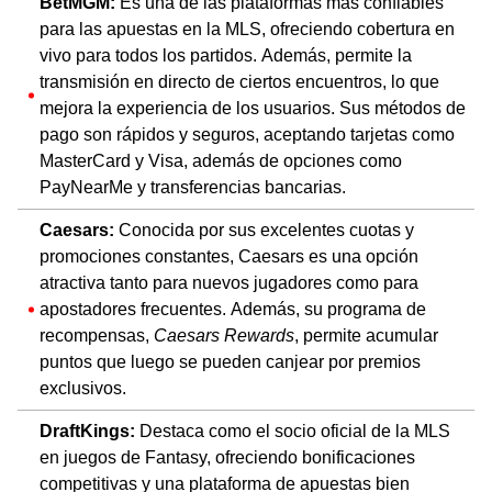
BetMGM:
Es una de las plataformas más confiables
para las apuestas en la MLS, ofreciendo cobertura en
vivo para todos los partidos. Además, permite la
transmisión en directo de ciertos encuentros, lo que
mejora la experiencia de los usuarios. Sus métodos de
pago son rápidos y seguros, aceptando tarjetas como
MasterCard y Visa, además de opciones como
PayNearMe y transferencias bancarias.
Caesars:
Conocida por sus excelentes cuotas y
promociones constantes, Caesars es una opción
atractiva tanto para nuevos jugadores como para
apostadores frecuentes. Además, su programa de
recompensas,
Caesars Rewards
, permite acumular
puntos que luego se pueden canjear por premios
exclusivos.
DraftKings:
Destaca como el socio oficial de la MLS
en juegos de Fantasy, ofreciendo bonificaciones
competitivas y una plataforma de apuestas bien