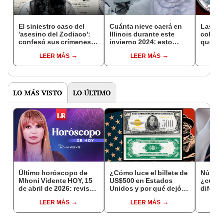
El siniestro caso del
Cuánta nieve caerá en
Las 
'asesino del Zodiaco':
Illinois durante este
colec
confesó sus crímenes
invierno 2024: esto
que 
en cartas para la policía
respondieron los
valor
LEER MÁS
LEER MÁS
y nunca fue atrapado
meteorólogos de
el 20
desde 1969
Estados Unidos
US$ 
LO MÁS VISTO
LO ÚLTIMO
Último horóscopo de
¿Cómo luce el billete de
Núme
Mhoni Vidente HOY, 15
US$500 en Estados
¿cuál
de abril de 2026: revisa
Unidos y por qué dejó
difer
las predicciones de tu
de circular desde 1970?
esto
LEER MÁS
LEER MÁS
signo y entérate si te
impo
espera un día
Unid