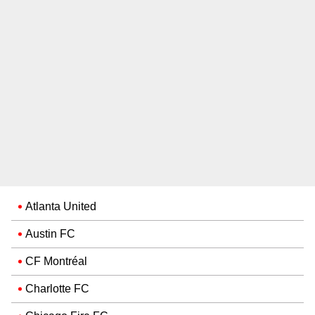
Atlanta United
Austin FC
CF Montréal
Charlotte FC