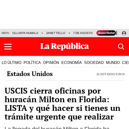
HOY
OLLANTA HUMALA
JANET TELLO
7 DE AGOSTO
TINKA RESULTADOS
LO ÚLTIMO
POLÍTICA
OPINIÓN
ECONOMÍA
SOCIEDAD
MUNDO
CIE
Estados Unidos
11 Oct 2024 | 5:00 h
USCIS cierra oficinas por
huracán Milton en Florida:
LISTA y qué hacer si tienes un
trámite urgente que realizar