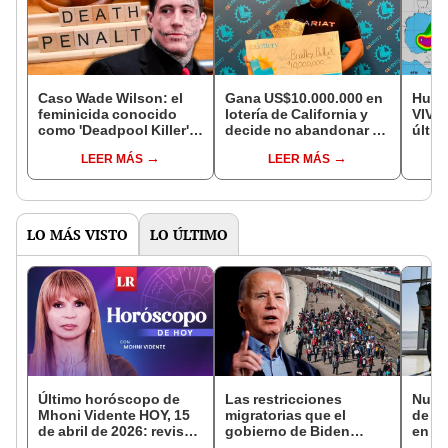
Caso Wade Wilson: el
Gana US$10.000.000 en
Hura
feminicida conocido
lotería de California y
VIVO:
como 'Deadpool Killer'
decide no abandonar su
últim
que fue condenado a
trabajo: “Tardé 8 horas
cicló
LEER MÁS
LEER MÁS
pena de muerte en
en recuperarme del
que l
Florida
shock”
EE. U
LO MÁS VISTO
LO ÚLTIMO
Último horóscopo de
Las restricciones
Nuev
Mhoni Vidente HOY, 15
migratorias que el
de e
de abril de 2026: revisa
gobierno de Biden
en lo
las predicciones de tu
impondría en EE. UU.
mund