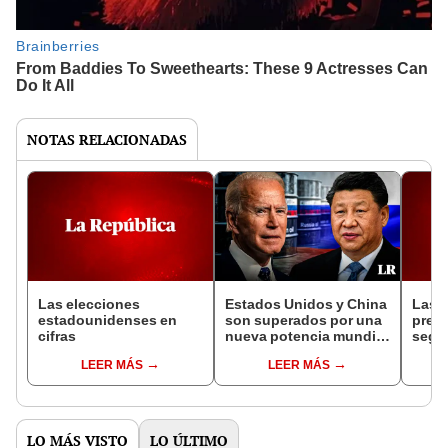
NOTAS RELACIONADAS
Las elecciones
Estados Unidos y China
Las 
estadounidenses en
son superados por una
presi
cifras
nueva potencia mundial
según
al importar gran
los 
LEER MÁS
LEER MÁS
cantidad de petróleo
disp
ruso en 2024
LO MÁS VISTO
LO ÚLTIMO