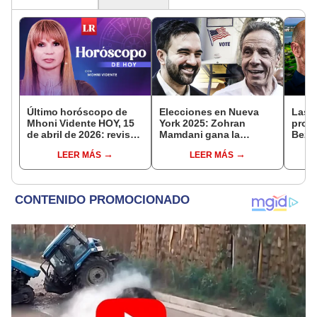
Último horóscopo de
Elecciones en Nueva
Las 
Mhoni Vidente HOY, 15
York 2025: Zohran
propi
de abril de 2026: revisa
Mamdani gana la
Bezos
las predicciones de tu
alcaldía y triunfo le da
multi
LEER MÁS
LEER MÁS
signo y entérate si te
un fuerte golpe a la era
compr
espera un día
Trump
India
afortunado