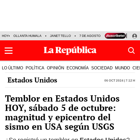
HOY
OLLANTA HUMALA
JANET TELLO
7 DE AGOSTO
TINKA RESULTADOS
LO ÚLTIMO
POLÍTICA
OPINIÓN
ECONOMÍA
SOCIEDAD
MUNDO
CIE
Estados Unidos
06 Oct 2024 | 7:12 h
Temblor en Estados Unidos
HOY, sábado 5 de octubre:
magnitud y epicentro del
sismo en USA según USGS