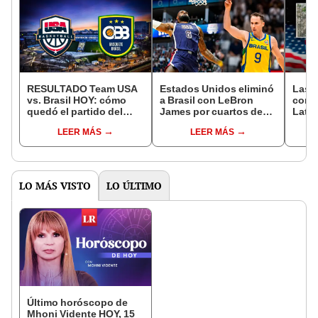
RESULTADO Team USA
Estados Unidos eliminó
Las 
vs. Brasil HOY: cómo
a Brasil con LeBron
cons
quedó el partido del
James por cuartos de
Latin
'Dream Team' por
final en París 2024
cuán
LEER MÁS
LEER MÁS
cuartos de final en París
finan
2024
Unid
LO MÁS VISTO
LO ÚLTIMO
Último horóscopo de
Mhoni Vidente HOY, 15