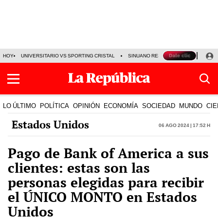
HOY
UNIVERSITARIO VS SPORTING CRISTAL
SINUANO RESULTADOS HOY
CA
LO ÚLTIMO
POLÍTICA
OPINIÓN
ECONOMÍA
SOCIEDAD
MUNDO
CIE
Estados Unidos
06 Ago 2024 | 17:52 h
Pago de Bank of America a sus
clientes: estas son las
personas elegidas para recibir
el ÚNICO MONTO en Estados
Unidos