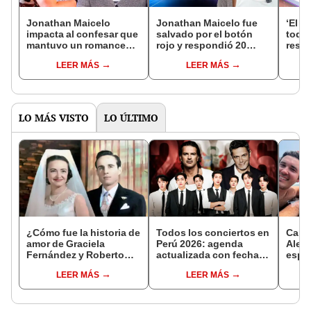
Jonathan Maicelo
Jonathan Maicelo fue
‘El v
impacta al confesar que
salvado por el botón
todas
mantuvo un romance
rojo y respondió 20
resp
clandestino con Milena
preguntas en 'EVDLV':
Maic
LEER MÁS
LEER MÁS
Zárate: "La pasamos
ganó S/25.000
bien"
LO MÁS VISTO
LO ÚLTIMO
¿Cómo fue la historia de
Todos los conciertos en
Carlo
amor de Graciela
Perú 2026: agenda
Aleja
Fernández y Roberto
actualizada con fechas,
espos
Gómez Bolaños? La
recintos y entradas
Surco
LEER MÁS
LEER MÁS
primera esposa de
histo
Chespirito