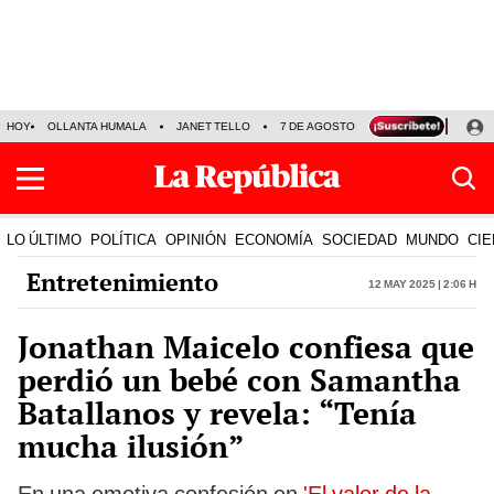
HOY
OLLANTA HUMALA
JANET TELLO
7 DE AGOSTO
TINKA RESULTADOS
LO ÚLTIMO
POLÍTICA
OPINIÓN
ECONOMÍA
SOCIEDAD
MUNDO
CIE
Entretenimiento
12 May 2025 | 2:06 h
Jonathan Maicelo confiesa que
perdió un bebé con Samantha
Batallanos y revela: “Tenía
mucha ilusión”