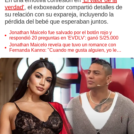
En una emotiva confesión en
'El valor de la
verdad'
, el exboxeador compartió detalles de
su relación con su expareja, incluyendo la
pérdida del bebé que esperaban juntos.
Jonathan Maicelo fue salvado por el botón rojo y
respondió 20 preguntas en 'EVDLV': ganó S/25.000
Jonathan Maicelo revela que tuvo un romance con
Fernanda Kanno: "Cuando me gusta alguien, yo le
caigo"