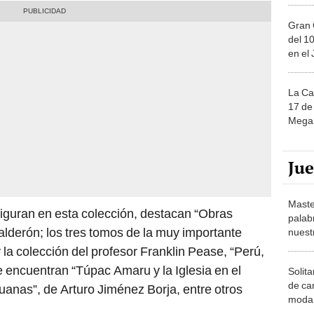
Gran 
del 10
en el
La Ca
17 de 
Mega 
Ju
Maste
 figuran en esta colección, destacan “Obras
palab
lderón; los tres tomos de la muy importante
nuest
y la colección del profesor Franklin Pease, “Perú,
 encuentran “Túpac Amaru y la Iglesia en el
Solita
de ca
anas”, de Arturo Jiménez Borja, entre otros
moda.
demue