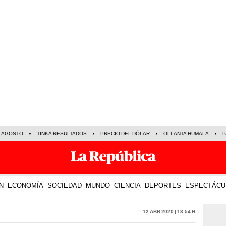
E AGOSTO
TINKA RESULTADOS
PRECIO DEL DÓLAR
OLLANTA HUMALA
P
N
ECONOMÍA
SOCIEDAD
MUNDO
CIENCIA
DEPORTES
ESPECTÁCU
12 Abr 2020 | 13:54 h