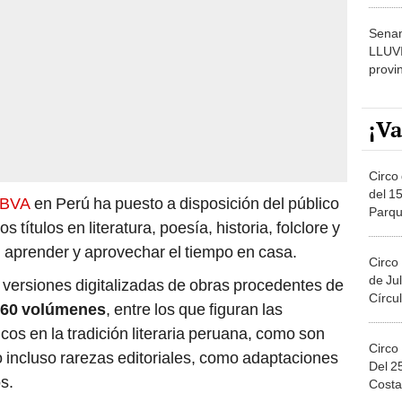
dónde
Senam
LLUV
provi
¡Va
Circo 
del 15
BVA
en Perú ha puesto a disposición del público
Parqu
os títulos en literatura, poesía, historia, folclore y
Migue
r, aprender y aprovechar el tiempo en casa.
Circo
de Jul
 versiones digitalizadas de obras procedentes de
Círcul
60 volúmenes
, entre los que figuran las
icos en la tradición literaria peruana, como son
Circo
o incluso rarezas editoriales, como adaptaciones
Del 2
s.
Costa