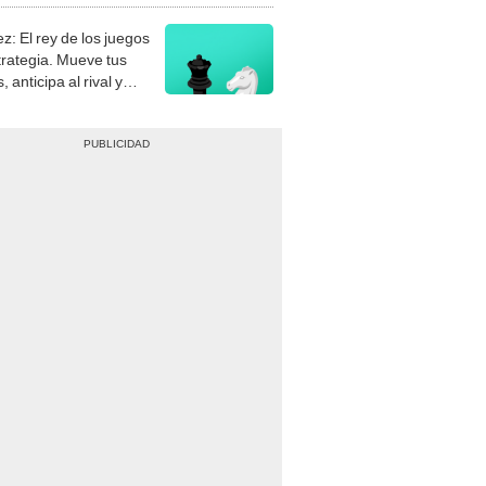
z: El rey de los juegos
trategia. Mueve tus
, anticipa al rival y
gue el jaque mate.