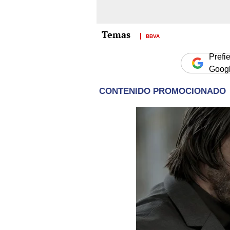
BBVA
Prefi
Goog