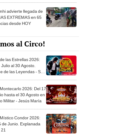
 ver
hi advierte llegada de
IAS EXTREMAS en 65
ncias desde HOY
mos al Circo!
de las Estrellas 2026:
 Julio al 30 Agosto.
e de las Leyendas - San
l
 Montecarlo 2026: Del 17
io hasta el 30 Agosto en
o Militar - Jesús María
 Místico Condor 2026:
5 de Junio. Explanada
 21