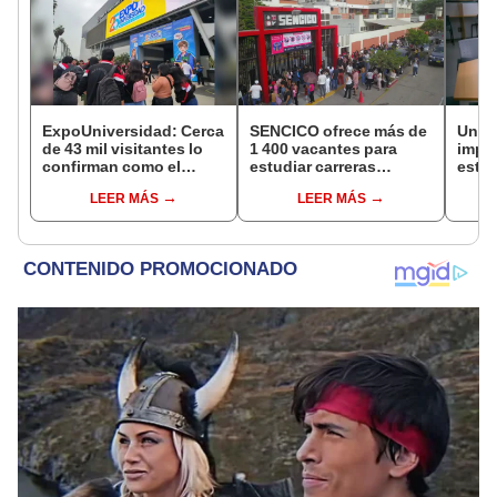
ExpoUniversidad: Cerca
SENCICO ofrece más de
Unive
de 43 mil visitantes lo
1 400 vacantes para
impo
confirman como el
estudiar carreras
están
mayor evento
técnicas en el sector
educa
LEER MÁS
LEER MÁS
orientación vocacional
construcción y
Sell
saneamiento a nivel
nacional