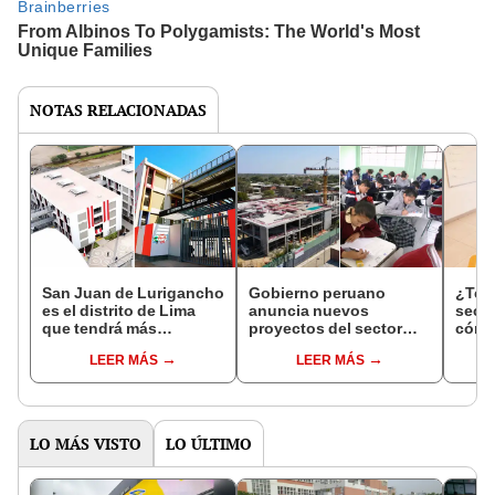
NOTAS RELACIONADAS
San Juan de Lurigancho
Gobierno peruano
¿Term
es el distrito de Lima
anuncia nuevos
secu
que tendrá más
proyectos del sector
cómo 
Escuelas del
educativo por US$647
unive
LEER MÁS
LEER MÁS
Bicentenario: se
millones: ¿en qué
y com
construirán 14 y se
regiones estarán?
supe
invertirá S/1.082
millones
LO MÁS VISTO
LO ÚLTIMO