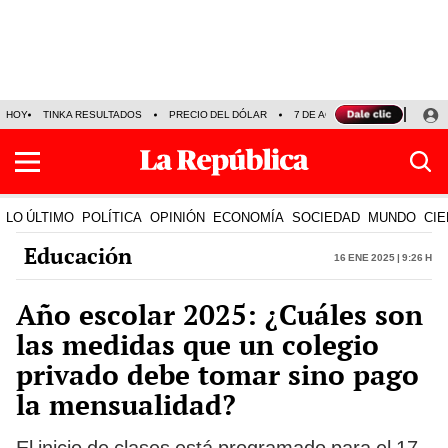
HOY
TINKA RESULTADOS
PRECIO DEL DÓLAR
7 DE AGOSTO
OLLANTA H
LO ÚLTIMO
POLÍTICA
OPINIÓN
ECONOMÍA
SOCIEDAD
MUNDO
CIE
Educación
16 Ene 2025 | 9:26 h
Año escolar 2025: ¿Cuáles son
las medidas que un colegio
privado debe tomar sino pago
la mensualidad?