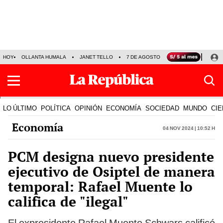
HOY
OLLANTA HUMALA
JANET TELLO
7 DE AGOSTO
TINKA RESULTADOS
LO ÚLTIMO
POLÍTICA
OPINIÓN
ECONOMÍA
SOCIEDAD
MUNDO
CIE
Economía
04 Nov 2024 | 10:52 h
PCM designa nuevo presidente
ejecutivo de Osiptel de manera
temporal: Rafael Muente lo
califica de "ilegal"