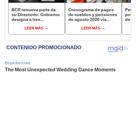
BCR renueva parte de
Cronograma de pagos
Perso
su Directorio: Gobierno
de sueldos y pensiones
podr
designa a tres
de agosto 2026 vía
de ha
representantes del
Banco de la Nación:
compr
LEER MÁS
LEER MÁS
Ejecutivo
conoce las fechas de
nuev
depósito