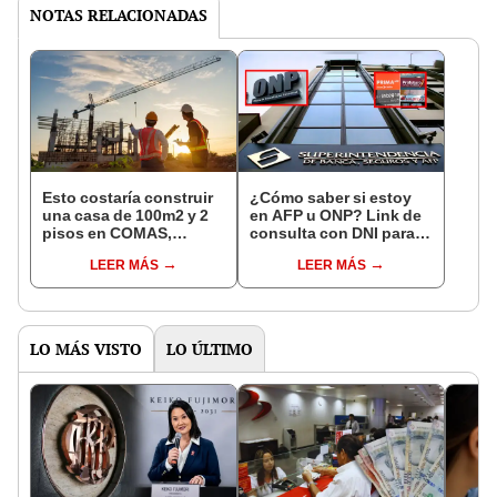
NOTAS RELACIONADAS
Esto costaría construir
¿Cómo saber si estoy
una casa de 100m2 y 2
en AFP u ONP? Link de
pisos en COMAS,
consulta con DNI para
CARABAYLLO y otros
ver en qué fondo de
LEER MÁS
LEER MÁS
distritos de LIMA
pensiones estás
NORTE
LO MÁS VISTO
LO ÚLTIMO