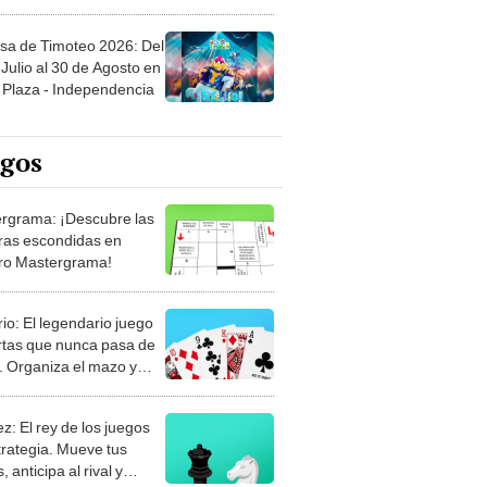
sa de Timoteo 2026: Del
Julio al 30 de Agosto en
Plaza - Independencia
egos
rgrama: ¡Descubre las
ras escondidas en
ro Mastergrama!
rio: El legendario juego
rtas que nunca pasa de
 Organiza el mazo y
stra tu habilidad.
z: El rey de los juegos
trategia. Mueve tus
, anticipa al rival y