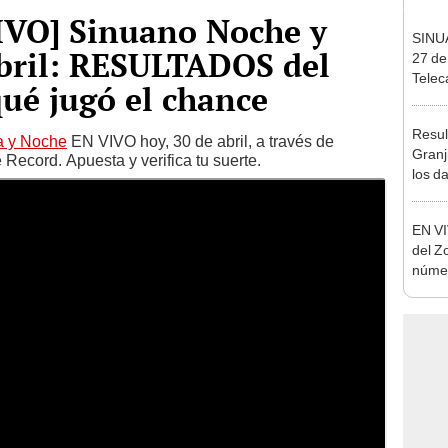
VIVO] Sinuano Noche y
SINU
abril: RESULTADOS del
27 de
Telec
qué jugó el chance
NÚM
resul
Resul
a y Noche
EN VIVO hoy, 30 de abril, a través de
Granj
Record. Apuesta y verifica tu suerte.
los d
anima
EN VI
del Z
númer
Nacio
pirám