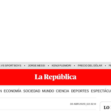
A VS SPORT BOYS
JORGE MESSI
KENJI FUJIMORI
PRECIO DEL DÓLAR
F
N
ECONOMÍA
SOCIEDAD
MUNDO
CIENCIA
DEPORTES
ESPECTÁCU
30 Abr 2025 | 22:32 h
LO