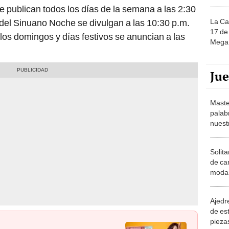
e publican todos los días de la semana a las 2:30
La Ca
s del Sinuano Noche se divulgan a las 10:30 p.m.
17 de 
los domingos y días festivos se anuncian a las
Mega 
Ju
Maste
palab
nuest
Solita
de ca
moda.
demue
Ajedre
de es
piezas