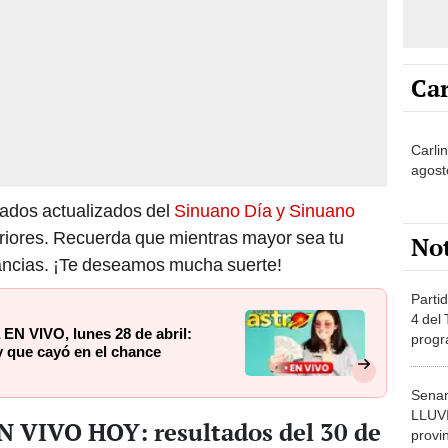
Car
Carli
agost
ltados actualizados del
Sinuano Día y Sinuano
eriores. Recuerda que mientras mayor sea tu
No
ancias. ¡Te deseamos mucha suerte!
Partid
4 del
EN VIVO, lunes 28 de abril:
progr
 y que cayó en el chance
dónde
Senam
LLUV
N VIVO HOY: resultados del 30 de
provi