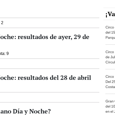
¡Va
 2
Circo 
del 15
oche: resultados de ayer, 29 de
Parqu
Migue
Circo
nta: 9
de Jul
Círcul
oche: resultados del 28 de abril
Circo
Del 2
Costa
Gran 
del 10
uano Día y Noche?
en el