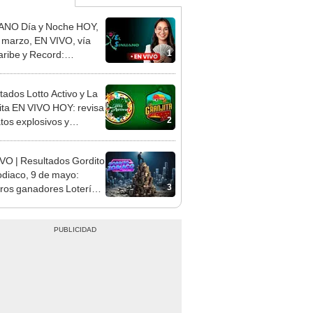
ANO Día y Noche HOY,
 marzo, EN VIVO, vía
1
aribe y Record:
EROS GANADORES y
tado del SORTEO
tados Lotto Activo y La
ita EN VIVO HOY: revisa
2
atos explosivos y
litos del 14 de marzo
VO | Resultados Gordito
odiaco, 9 de mayo:
3
os ganadores Lotería
nal de Panamá y
ide de la lotería de hoy