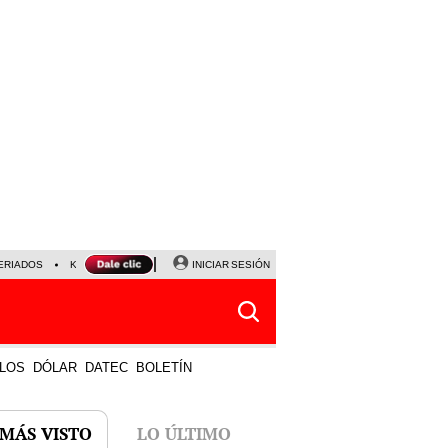
ERIADOS
KEIKO FUJIMORI
NALDY SALDAÑA
INICIAR SESIÓN
JAVIER MILEI
PARTIDOS DE
LOS
DÓLAR
DATEC
BOLETÍN
 MÁS VISTO
LO ÚLTIMO