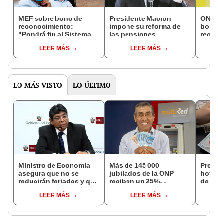
MEF sobre bono de
Presidente Macron
ONP 
reconocimiento:
impone su reforma de
bono
"Pondrá fin al Sistema
las pensiones
reco
Nacional de Pensiones"
tene
LEER MÁS
LEER MÁS
LO MÁS VISTO
LO ÚLTIMO
Ministro de Economía
Más de 145 000
Preci
asegura que no se
jubilados de la ONP
hoy, 
reducirán feriados y que
reciben un 25%
de 20
sueldo mínimo se
adicional en su pensión
de c
LEER MÁS
LEER MÁS
aumentará en dos
en agosto
casa
etapas
plata