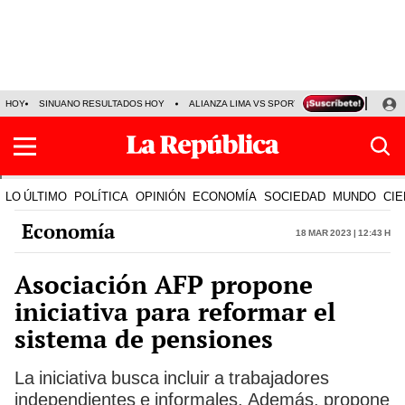
HOY
SINUANO RESULTADOS HOY
ALIANZA LIMA VS SPORT BOYS
JORGE MES
LO ÚLTIMO
POLÍTICA
OPINIÓN
ECONOMÍA
SOCIEDAD
MUNDO
CIE
Economía
18 Mar 2023 | 12:43 h
Asociación AFP propone
iniciativa para reformar el
sistema de pensiones
La iniciativa busca incluir a trabajadores
independientes e informales. Además, propone