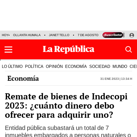
HOY
OLLANTA HUMALA
JANET TELLO
7 DE AGOSTO
TINKA RESULTADOS
LO ÚLTIMO
POLÍTICA
OPINIÓN
ECONOMÍA
SOCIEDAD
MUNDO
CIE
Economía
31 Ene 2023 | 13:34 h
Remate de bienes de Indecopi
2023: ¿cuánto dinero debo
ofrecer para adquirir uno?
Entidad pública subastará un total de 7
inmuebles embargados a personas naturales o