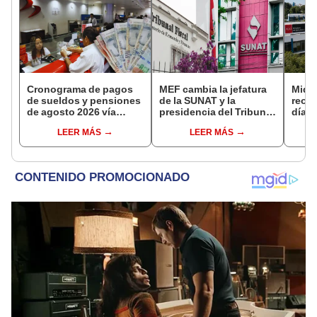
Cronograma de pagos
MEF cambia la jefatura
Midag
de sueldos y pensiones
de la SUNAT y la
reorg
de agosto 2026 vía
presidencia del Tribunal
días:
Banco de la Nación:
Fiscal
medi
LEER MÁS
LEER MÁS
conoce las fechas de
podrí
depósito