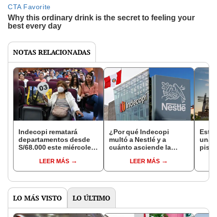
NOTAS RELACIONADAS
Indecopi rematará
¿Por qué Indecopi
Esto 
departamentos desde
multó a Nestlé y a
una c
S/68.000 este miércoles
cuánto asciende la
piso
1 de febrero
sanción impuesta a la
CARA
LEER MÁS
LEER MÁS
multinacional?
distr
NOR
LO MÁS VISTO
LO ÚLTIMO