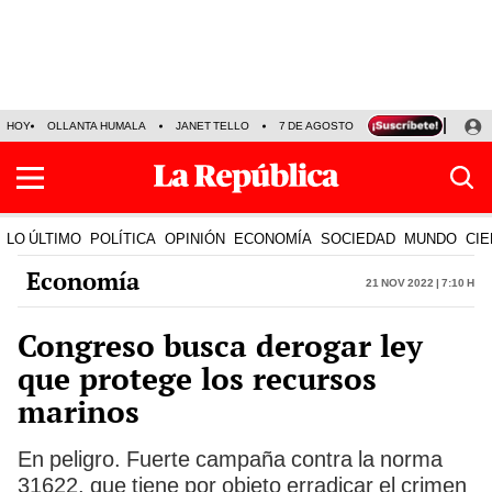
HOY
OLLANTA HUMALA
JANET TELLO
7 DE AGOSTO
TINKA RESULTADOS
LO ÚLTIMO
POLÍTICA
OPINIÓN
ECONOMÍA
SOCIEDAD
MUNDO
CIE
Economía
21 Nov 2022 | 7:10 h
Congreso busca derogar ley
que protege los recursos
marinos
En peligro. Fuerte campaña contra la norma
31622, que tiene por objeto erradicar el crimen