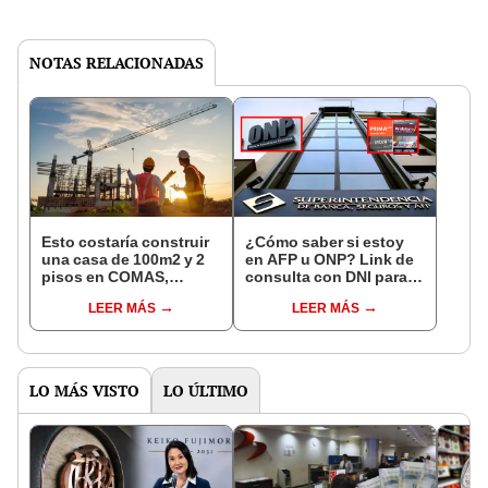
NOTAS RELACIONADAS
Esto costaría construir
¿Cómo saber si estoy
una casa de 100m2 y 2
en AFP u ONP? Link de
pisos en COMAS,
consulta con DNI para
CARABAYLLO y otros
ver en qué fondo de
LEER MÁS
LEER MÁS
distritos de LIMA
pensiones estás
NORTE
LO MÁS VISTO
LO ÚLTIMO