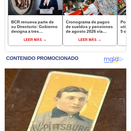
BCR renueva parte de
Cronograma de pagos
Por e
su Directorio: Gobierno
de sueldos y pensiones
utili
designa a tres
de agosto 2026 vía
5 cén
representantes del
Banco de la Nación:
LEER MÁS
LEER MÁS
Ejecutivo
conoce las fechas de
depósito