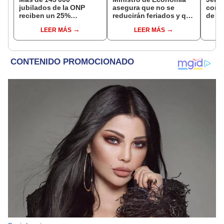
jubilados de la ONP
asegura que no se
conoc
reciben un 25%
reducirán feriados y que
de vi
adicional en su pensión
sueldo mínimo se
minis
LEER MÁS
LEER MÁS
en agosto
aumentará en dos
Agrar
etapas