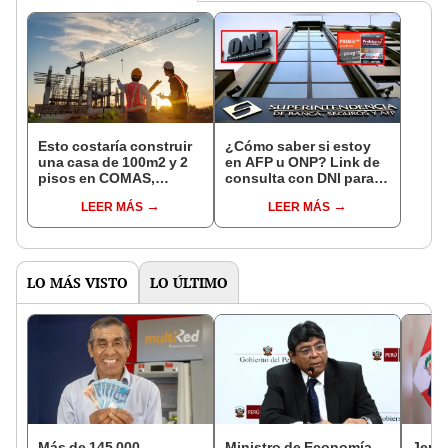
Esto costaría construir
¿Cómo saber si estoy
una casa de 100m2 y 2
en AFP u ONP? Link de
pisos en COMAS,
consulta con DNI para
CARABAYLLO y otros
ver en qué fondo de
LEER MÁS
LEER MÁS
distritos de LIMA
pensiones estás
NORTE
LO MÁS VISTO
LO ÚLTIMO
Más de 145 000
Ministro de Economía
Jenni