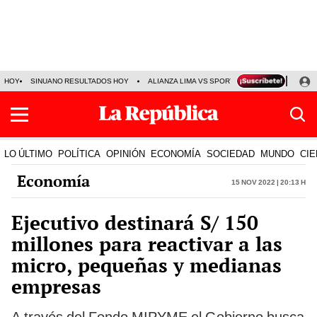
HOY
SINUANO RESULTADOS HOY
ALIANZA LIMA VS SPORT BOYS
JORGE MES
LO ÚLTIMO
POLÍTICA
OPINIÓN
ECONOMÍA
SOCIEDAD
MUNDO
CIE
Economía
15 Nov 2022 | 20:13 h
Ejecutivo destinará S/ 150
millones para reactivar a las
micro, pequeñas y medianas
empresas