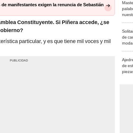
Maste
 de manifestantes exigen la renuncia de Sebastián
palab
nuest
mblea Constituyente. Si Piñera accede, ¿se
gobierno?
Solita
de ca
ística particular, y es que tiene mil voces y mil
moda.
demue
Ajedre
de es
piezas
consi