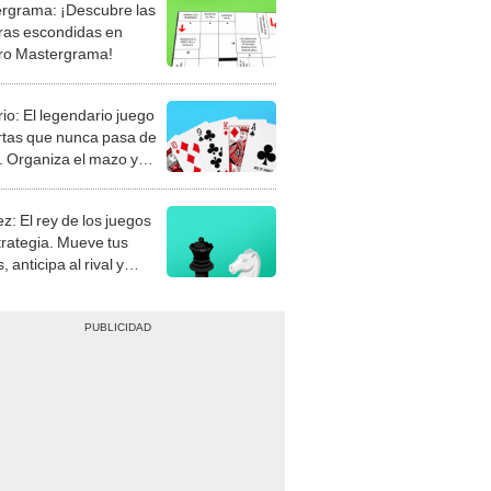
rgrama: ¡Descubre las
ras escondidas en
ro Mastergrama!
rio: El legendario juego
rtas que nunca pasa de
 Organiza el mazo y
stra tu habilidad.
z: El rey de los juegos
trategia. Mueve tus
, anticipa al rival y
gue el jaque mate.