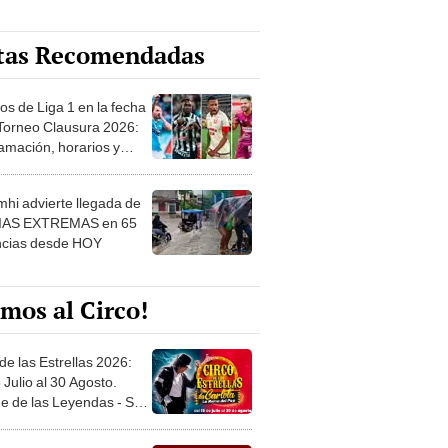
tas Recomendadas
os de Liga 1 en la fecha
 Torneo Clausura 2026:
amación, horarios y
 ver
hi advierte llegada de
IAS EXTREMAS en 65
ncias desde HOY
mos al Circo!
de las Estrellas 2026:
 Julio al 30 Agosto.
e de las Leyendas - San
l