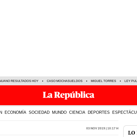
NUANO RESULTADOS HOY
CASO MOCHASUELDOS
MIGUEL TORRES
LEY PU
N
ECONOMÍA
SOCIEDAD
MUNDO
CIENCIA
DEPORTES
ESPECTÁCU
03 Nov 2019 | 10:17 h
LO