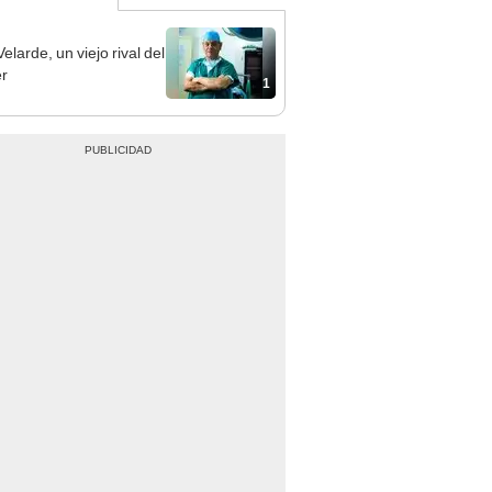
elarde, un viejo rival del
r
1