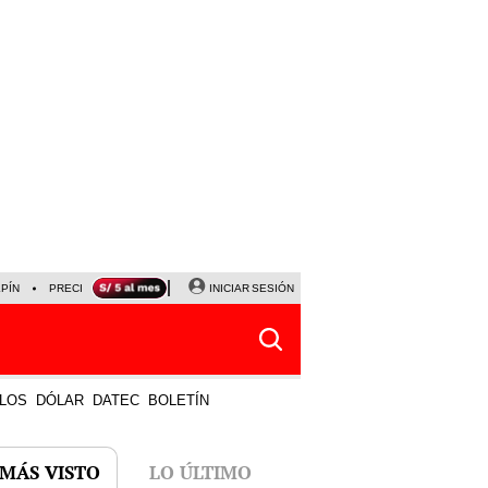
LPÍN
PRECIO DEL DÓLAR
CORTE DE LUZ
INICIAR SESIÓN
VIERNES 7 DE AGOSTO
ALBER
LOS
DÓLAR
DATEC
BOLETÍN
 MÁS VISTO
LO ÚLTIMO