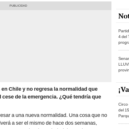
No
Partid
4 del
progr
dónde
Senam
LLUV
provi
¡Va
en Chile y no regresa la normalidad que
el cese de la emergencia. ¿Qué tendría que
Circo 
del 15
resar a una nueva normalidad. Una cosa que no
Parqu
Migue
lverá a ser el mismo de hace dos semanas,