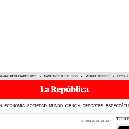
NUANO RESULTADOS HOY
CASO MOCHASUELDOS
MIGUEL TORRES
LEY PU
N
ECONOMÍA
SOCIEDAD
MUNDO
CIENCIA
DEPORTES
ESPECTÁCU
TE R
07 May 2025 | 21:33 h