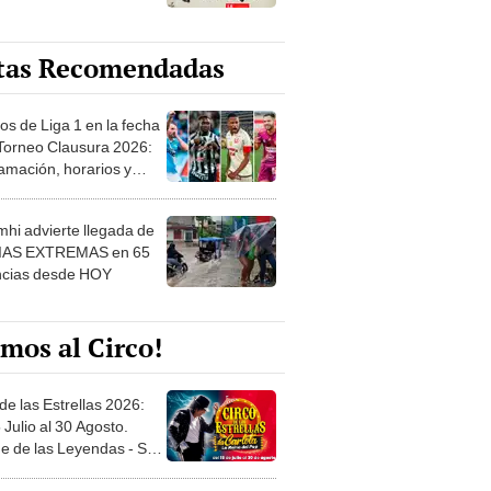
tas Recomendadas
os de Liga 1 en la fecha
 Torneo Clausura 2026:
amación, horarios y
 ver
hi advierte llegada de
IAS EXTREMAS en 65
ncias desde HOY
mos al Circo!
de las Estrellas 2026:
 Julio al 30 Agosto.
e de las Leyendas - San
l