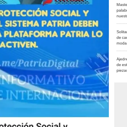
Maste
palab
nuest
Solita
de ca
moda.
demue
Ajedre
de es
piezas
consi