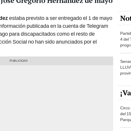
 José Gregorio Hernández de mayo
No
dez
estaba previsto a ser entregado el 1 de mayo
información publicada en la cuenta de Telegram
 pago para discapacitados como el resto de
Partid
4 del
ción Social no han sido anunciados por el
progr
dónde
Senam
LLUV
provi
¡Va
Circo 
del 15
Parqu
Migue