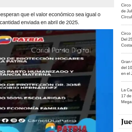
Circo
de Jul
s esperan que el valor económico sea igual o
Círcul
 cantidad enviada en abril de 2025.
Circo
Del 2
Costa
Gran 
del 10
en el
La Ca
17 de 
Mega 
Ju