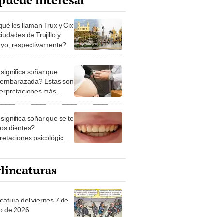
puede interesar
qué les llaman Trux y Cix
ciudades de Trujillo y
ayo, respectivamente?
significa soñar que
 embarazada? Estas son
nterpretaciones más
nes
significa soñar que se te
los dientes?
pretaciones psicológicas
ibles explicaciones
lincaturas
catura del viernes 7 de
o de 2026