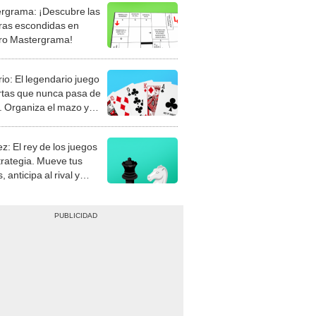
rgrama: ¡Descubre las
ras escondidas en
ro Mastergrama!
rio: El legendario juego
rtas que nunca pasa de
 Organiza el mazo y
stra tu habilidad.
z: El rey de los juegos
trategia. Mueve tus
, anticipa al rival y
gue el jaque mate.