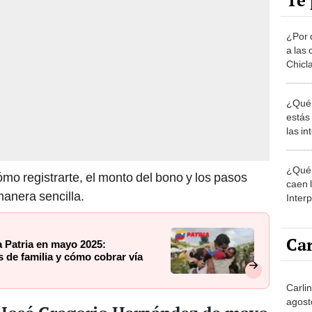
Te 
¿Por 
a las 
Chicl
¿Qué 
estás
las i
comu
¿Qué 
ómo registrarte, el monto del bono y los pasos
caen 
manera sencilla.
Inter
y pos
Car
a Patria en mayo 2025:
s de familia y cómo cobrar vía
Carlin
agost