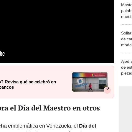
Maste
palab
nuest
Solita
de ca
moda.
demue
Ajedre
de es
piezas
consi
o? Revisa qué se celebró en
 bancos
ra el Día del Maestro en otros
cha emblemática en Venezuela, el
Día del