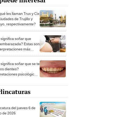
puede interesar
qué les llaman Trux y Cix
ciudades de Trujillo y
ayo, respectivamente?
significa soñar que
 embarazada? Estas son
nterpretaciones más
nes
significa soñar que se te
los dientes?
pretaciones psicológicas
ibles explicaciones
lincaturas
ncatura del jueves 6 de
o de 2026