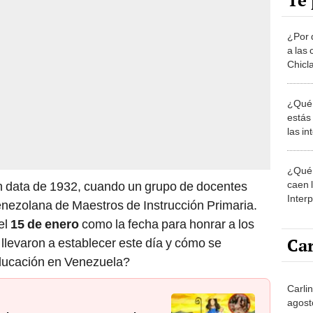
Te 
¿Por 
a las 
Chicl
¿Qué 
estás
las i
comu
¿Qué 
caen 
n data de 1932, cuando un grupo de docentes
Inter
nezolana de Maestros de Instrucción Primaria.
y pos
el
15 de enero
como la fecha para honrar a los
Car
llevaron a establecer este día y cómo se
 educación en Venezuela?
Carli
agost