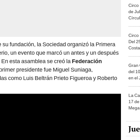
Circo
de Jul
Círcul
Circo
Del 2
 su fundación, la Sociedad organizó la Primera
Costa
rio, un evento que marcó un antes y un después
e. En esta asamblea se creó la
Federación
Gran 
 primer presidente fue Miguel Suniaga,
del 10
s como Luis Beltrán Prieto Figueroa y Roberto
en el
La Ca
17 de 
Mega 
Ju