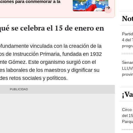
raciones para conmemorar a la
No
ué se celebra el 15 de enero en
Partid
4 del
ofundamente vinculada con la creación de la
progr
dónde
 de Instrucción Primaria, fundada en 1932
ente Gómez. Este organismo surgió con el
Senam
LLUV
es laborales de los maestros y dignificar su
provi
es retos sociales y políticos.
¡Va
Circo 
del 15
Parqu
Migue