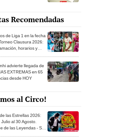
tas Recomendadas
os de Liga 1 en la fecha
 Torneo Clausura 2026:
amación, horarios y
 ver
hi advierte llegada de
IAS EXTREMAS en 65
ncias desde HOY
mos al Circo!
de las Estrellas 2026:
 Julio al 30 Agosto.
e de las Leyendas - San
l