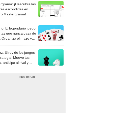
rgrama: ¡Descubre las
ras escondidas en
ro Mastergrama!
rio: El legendario juego
rtas que nunca pasa de
 Organiza el mazo y
stra tu habilidad.
z: El rey de los juegos
trategia. Mueve tus
, anticipa al rival y
gue el jaque mate.