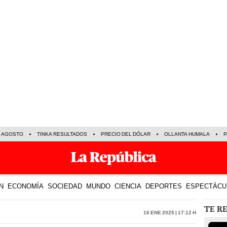
E AGOSTO
TINKA RESULTADOS
PRECIO DEL DÓLAR
OLLANTA HUMALA
P
N
ECONOMÍA
SOCIEDAD
MUNDO
CIENCIA
DEPORTES
ESPECTÁCU
TE R
16 Ene 2025 | 17:12 h